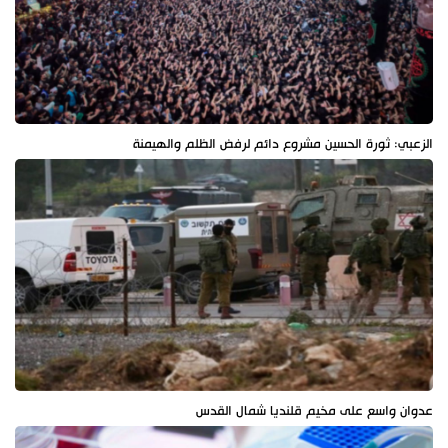
الزعبي: ثورة الحسين مشروع دائم لرفض الظلم والهيمنة
عدوان واسع على مخيم قلنديا شمال القدس