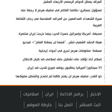
العراق يعطل الدوام الرسمي الأربعاء المقبل
مسؤول عسكري: نظامنا القائم في مضيق هرمز لا رجعة عنه
سيرة الشهداء المدافعين عن المراقد المقدسة في رحاب الثقافة
العربية
صحيفة: أمريكا وإسرائيل خسرتا الحرب بينما خرجت إيران منتصرة
هيئة الحشد الشعبي تنشر.. "قسما لن يسقط العلم"+ فيديو
مسقط: مفاوضات هرمز تجري في أجواء إيجابية
إسلام آباد تؤكد على تشكيل حلف إسلامي ضد كيان الاحتلال
11 سيناتورا أميركيا يطالبون بوقف فوري للحرب ضد إيران
ذو القدر: مضيق هرمز لن يفتح طالما لم تصحح واشنطن سلوكها
حرس الثورة: فتح مضيق هرمز مرهون بقبول الشروط الإيرانية
إيجئي: نقدر جهود الصحفيين وتصديهم لمحاولات العدو الرامية إلى
الاخبار
برامج الاذاعة
ايران
اسلاميات
التزييف
البث المباشر
اتصل بنا
خارطة الموقع
ولايتي: على القوات الأجنبية مغادرة المنطقة