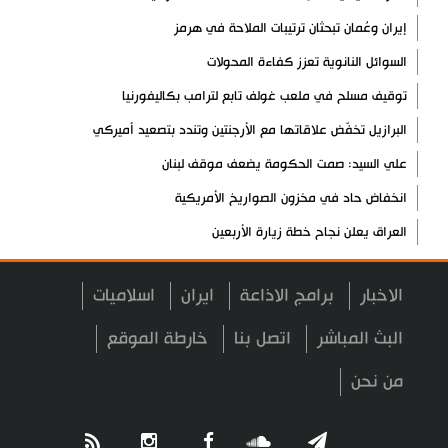
إيران وعُمان تبحثان ترتيبات الملاحة في هرمز
السوائل النانوية تعزز كفاءة المحولات
توقيف مسلح في ملعب غولف تابع لترامب بكاليفورنيا
البرازيل تخفّض علاقاتها مع الأرجنتين وتندد بتصعيد أميركي
علي السيد: صمت الحكومة يضعف موقف لبنان
انخفاض حاد في مخزون الصواريخ الأمريكية
العراق يعلن نجاح خطة زيارة الأربعين
رضائي: إيران جاهزة للدفاع عن سيادتها
الاخبار
برامج الاذاعة
ايران
اسلاميات
رئيس بلدية طهران يلتقي مع متولي العتبة الحسينية ومحافظ كربلاء
تقرير مصور.. مراسم عزاء الأربعين بجوار مكان استشهاد الإمام
البث المباشر
اتصل بنا
خارطة الموقع
الشهيد
من نحن
فريق طبي إيراني ينقذ حياة طفل عراقي بأعجوبة+ فيديو
الشيخ قاسم: المقاومة مستمرة ما دام الاحتلال موجودا