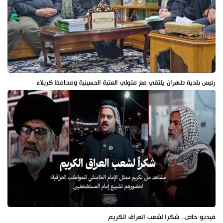
رئيس بلدية طهران يلتقي مع متولي العتبة الحسينية ومحافظ كربلاء
فيديو خاص.. شكرا لشعب العراق الكريم