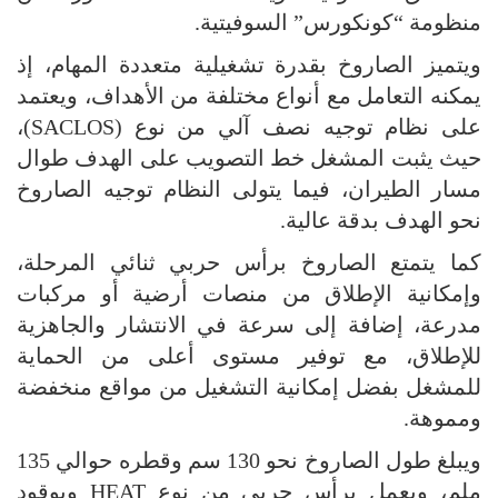
منظومة “كونكورس” السوفيتية.
ويتميز الصاروخ بقدرة تشغيلية متعددة المهام، إذ
يمكنه التعامل مع أنواع مختلفة من الأهداف، ويعتمد
على نظام توجيه نصف آلي من نوع (SACLOS)،
حيث يثبت المشغل خط التصويب على الهدف طوال
مسار الطيران، فيما يتولى النظام توجيه الصاروخ
نحو الهدف بدقة عالية.
كما يتمتع الصاروخ برأس حربي ثنائي المرحلة،
وإمكانية الإطلاق من منصات أرضية أو مركبات
مدرعة، إضافة إلى سرعة في الانتشار والجاهزية
للإطلاق، مع توفير مستوى أعلى من الحماية
للمشغل بفضل إمكانية التشغيل من مواقع منخفضة
ومموهة.
ويبلغ طول الصاروخ نحو 130 سم وقطره حوالي 135
ملم، ويعمل برأس حربي من نوع HEAT وبوقود