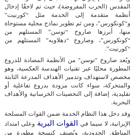
المقدس (الحرب المفروضة)، حيث تم لاحقًا إدخال
أنظمة متقدمة إلى الخدمة مثل “كورنيت”
و“كونكورس”، ومن ثم تطوير نماذج محلية مستوحاة
منها، أبرزها صاروخ “توسن” المستلهم من
“كونكورس”، وصاروخ “دهلاويه” المستلهم من
“كورنيت”.
ويُعد صاروخ "توسن" من الأنظمة المضادة للدروع
المطورة محليًا عبر تقنيات الهندسة العكسية، وهو
مخصص لاستهداف وتدمير الأهداف المدرعة الثابتة
والمتحركة، سواء كانت مزودة بدروع تفاعلية أو
تقليدية، إضافة إلى التحصينات الخرسانية والأهداف
البحرية.
وقد دخل هذا النظام الخدمة ضمن القوات المسلحة
القوات البرية
الإيرانية، لا سيما في
وعلى امتداد
المناطق الحدودية، ويُصنف كنسخة مطورة من