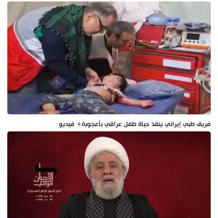
فريق طبي إيراني ينقذ حياة طفل عراقي بأعجوبة+ فيديو