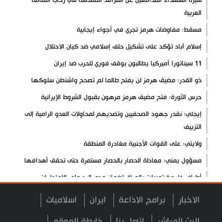
العربية
مسقط: مفاوضات هرمز تجري في أجواء إيجابية
إسلام آباد تؤكد على تشكيل حلف إسلامي ضد كيان الاحتلال
11 سيناتورا أميركيا يطالبون بوقف فوري للحرب ضد إيران
ذو القدر: مضيق هرمز لن يفتح طالما لم تصحح واشنطن سلوكها
حرس الثورة: فتح مضيق هرمز مرهون بقبول الشروط الإيرانية
إيجئي: نقدر جهود الصحفيين وتصديهم لمحاولات العدو الرامية إلى
التزييف
ولايتي: على القوات الأجنبية مغادرة المنطقة
مسؤول يمني: معادلة الحصار بالحصار مستمرة حتى تحقق أهدافها
أطراف خارجية توسلت بالعراق لضمان عدم الرد على الاعتداءات
الرئيس بزشكيان: ينبغي إدانة العقلية السائدة اليوم في واشنطن
الاخبار
برامج الاذاعة
ايران
اسلاميات
قاليباف يشيد بمهمة الصحفيين في الدفاع عن الاقتدار الثقافي للشعب
البث المباشر
اتصل بنا
خارطة الموقع