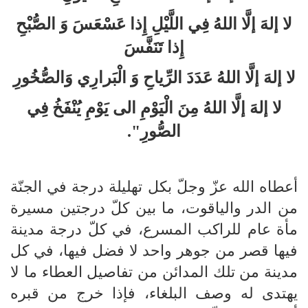
لا إلهَ إلَّا اللهُ فِي اللَّيْلِ إِذا عَسْعَسَ وَ الصُّبْحِ
إِذا تَنَفَّسَ
لا إلهَ إلَّا اللهُ عَدَدَ الرِّياحِ وَ الْبَرارِي وَالصُّخُورِ
لا إلهَ إلَّا اللهُ مِنَ الْيَوْمِ الى‏ يَوْمِ يُنْفَخُ فِي
الصُّورِ".
أعطاه الله عزّ وجلّ بكل تهليلة درجة في الجنّة
من الدر والياقوت، ما بين كلّ درجتين مسيرة
مأة عام للراكب المسرع، في كلّ درجة مدينة
فيها قصر من جوهر واحد لا فضل فيها، في كل
مدينة من تلك المدائن من تفاصيل العطاء ما لا
يهتدى له وصف البلغاء، فإذا خرج من قبره