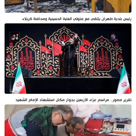
رئيس بلدية طهران يلتقي مع متولي العتبة الحسينية ومحافظ كربلاء
تقرير مصور.. مراسم عزاء الأربعين بجوار مكان استشهاد الإمام الشهيد