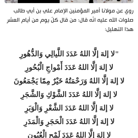
روي عن مولانا أمير المؤمنين الإمام علي بن أبي طالب
صلوات الله عليه انّه قال: من قال كلّ يوم من أيام العشر
هذا التهليل:
"لا إلهَ إلَّا اللهُ عَدَدَ اللَّيالِي وَالدُّهُورِ
لا إلهَ إلَّا اللهُ عَدَدَ أَمْواجِ الْبُحُورِ
لا إلهَ إلَّا اللهُ وَرَحْمَتُهُ خَيْرٌ مِمّا يَجْمَعُونَ
لا إلهَ إلَّا اللهُ عَدَدَ الشَّوْكِ وَالشَّجَرِ
لا إلهَ إلَّا اللهُ عَدَدَ الشَّعْرِ وَالْوَبَرِ
لا إلهَ إلَّا اللهُ عَدَدَ الْحَجَرِ وَالْمَدَرِ
لا إلهَ إلَّا اللهُ عَدَدَ لَمْحِ الْعُيُونِ