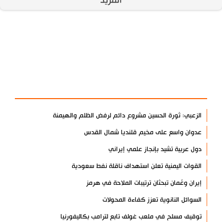
المزيد
آخر الأخبار
الأكثر مشاهدة
الزعبي: ثورة الحسين مشروع دائم لرفض الظلم والهيمنة
عدوان واسع على مخيم قلنديا شمال القدس
دول عربية تشيد بإنجاز علمي إيراني
القوات اليمنية تعلن استهداف ناقلة نفط سعودية
إيران وعُمان تبحثان ترتيبات الملاحة في هرمز
السوائل النانوية تعزز كفاءة المحولات
توقيف مسلح في ملعب غولف تابع لترامب بكاليفورنيا