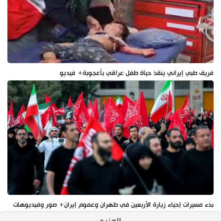
فريق طبي إيراني ينقذ حياة طفل عراقي بأعجوبة+ فيديو
بدء مسيرات إحياء زيارة الأربعين في طهران وعموم إيران+ صور وفيديوهات