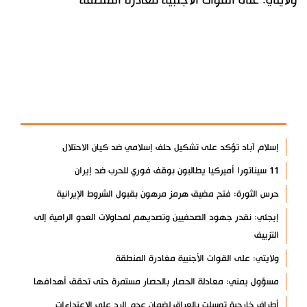
ولايتي: على القوات الأجنبية مغادرة المنطقة
آخر الأخبار
الأكثر مشاهدة
إسلام آباد تؤكد على تشكيل حلف إسلامي ضد كيان الاحتلال
11 سيناتورا أميركيا يطالبون بوقف فوري للحرب ضد إيران
حرس الثورة: فتح مضيق هرمز مرهون بقبول الشروط الإيرانية
إيجئي: نقدر جهود الصحفيين وتصديهم لمحاولات العدو الرامية إلى
التزييف
ولايتي: على القوات الأجنبية مغادرة المنطقة
مسؤول يمني: معادلة الحصار بالحصار مستمرة حتى تحقق أهدافها
أطراف خارجية توسلت بالعراق لضمان عدم الرد على الاعتداءات