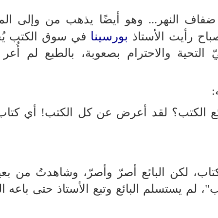
ى ضفاف النهر... وهو أيضًا يذهب من وإلى ال
بورسينا
صباح رأيت الأستاذ
في سوق الكتب يُ
يّ التحية والاحترام بصعوبة، بالطبع لم أُعر 
:
ئع الكتب؟ لقد أعرض عن كل الكتب! أي كتاب
اب، لكن البائع أصرّ وأصرّ، وشاهدتُ من بعيد
ب"، لم يستسلم البائع وتبع الأستاذ حتى باعه ا