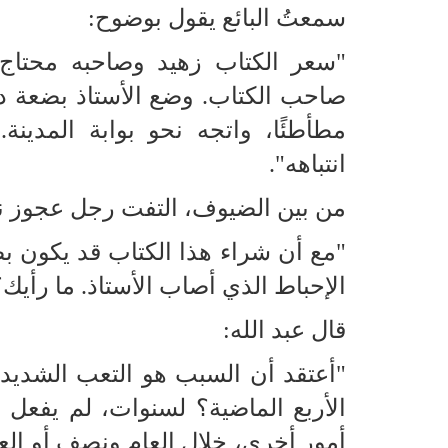
سمعتُ البائع يقول بوضوح:
"سعر الكتاب زهيد وصاحبه محتاج. ث
صاحب الكتاب. وضع الأستاذ بضعة د
مطأطئًا، واتجه نحو بوابة المدين
انتباهه".
من بين الضيوف، التفت رجل عجوز نحي
"مع أن شراء هذا الكتاب قد يكون بصي
الإحباط الذي أصاب الأستاذ. ما رأيك
قال عبد الله:
"أعتقد أن السبب هو التعب الشديد ال
الأربع الماضية؟ لسنوات، لم يفعل 
أمور أخرى، خلال العام ونصف أو العامي