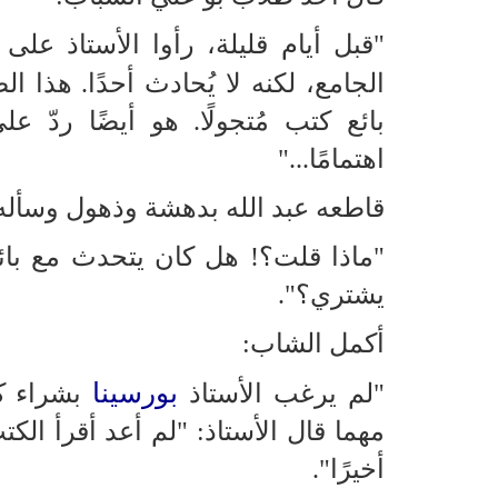
"قبل أيام قليلة، رأوا الأستاذ عل
الجامع، لكنه لا يُحادث أحدًا. هذا ال
بائع كتب مُتجولًا. هو أيضًا ردّ عل
اهتمامًا..."
قاطعه عبد الله بدهشة وذهول وسأله
"ماذا قلت؟! هل كان يتحدث مع با
يشتري؟".
أكمل الشاب:
بورسينا
"لم يرغب الأستاذ
بشراء كت
مهما قال الأستاذ: "لم أعد أقرأ الكت
أخيرًا".