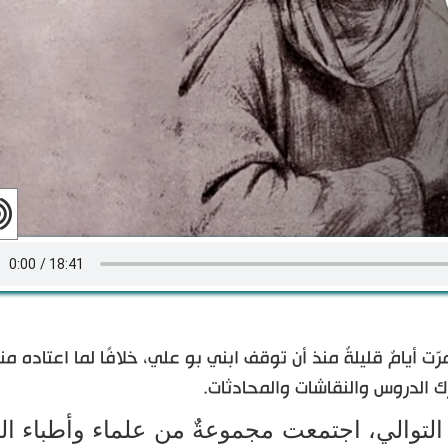
 أيامٌ قليلةٌ منذ أن توقف ابني بو علي، خلافًا لما اعتاده من
ك الدروس والنقاشات والمحادثات.
التوالي، اجتمعت مجموعةٌ من علماء وأطباء ال