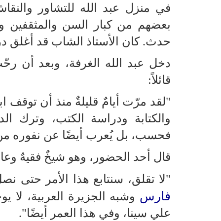
في منزل عبد الله للتشاور والنقا
بعضهم من كبار السن والمثقفين وال
حدث. كان الأستاذ الشاب قد أغلق در
دخل عبد الله الغرفة، وبعد أن رح
قائلاً:
"لقد مرّت أيامٌ قليلةٌ منذ أن توقف ا
والكتابة ودراسة الكتب، وترك الد
فحسب، بل يُعرب أيضًا عن نفوره من
قال أحد الحضور، وهو شيخٌ فقيهٌ وعال
"لا تقلق، سنتابع هذا الأمر حتى نص
فارس
وشبه الجزيرة العربية، لا يوجد
علي سينا، وفي هذا العمر أيضًا".