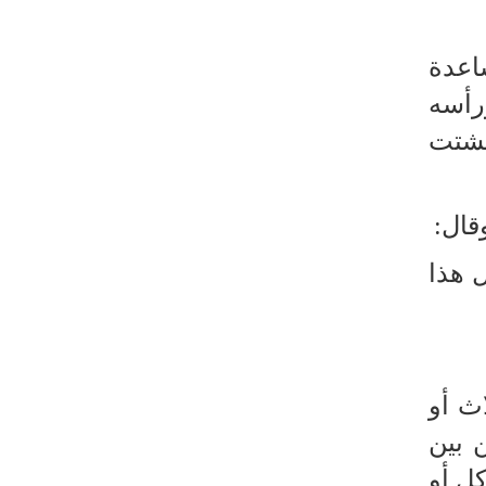
اعدة
رأسه
تشتت
قال:
ل هذا
اث أو
 بين
كل أو