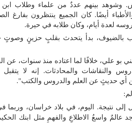
ش. وشوهد بينهم عددٌ من علماء وطلاب ابن س
أطباء أيضًا. كان الجميع ينتظرون بفارغ الصب
وسه لعدة أيام، وكان طلابه في حيرة.
ّب بالضيوف، بدأ يتحدث بقلبٍ حزينٍ وصوتٍ 
بني بو علي، خلافًا لما اعتاده منذ سنوات، عن ال
روس والنقاشات والمحادثات. إنه لا يتقبل ط
 أي حديثٍ عن العلم والدروس والكتب".
م:
ل إلى نتيجة. اليوم، في بلاد خراسان، وربما ف
 عالمٌ واسعُ الاطلاعِ والفهمِ مثل ابنك الحكي