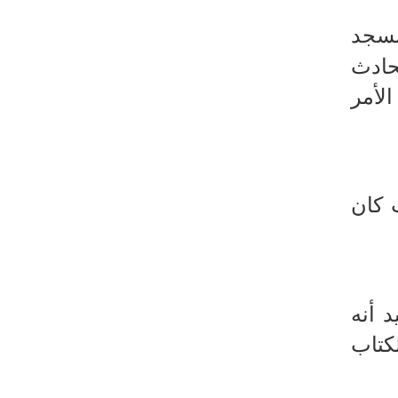
مسجد
حادث
الأمر
 كان
 أنه
لكتاب