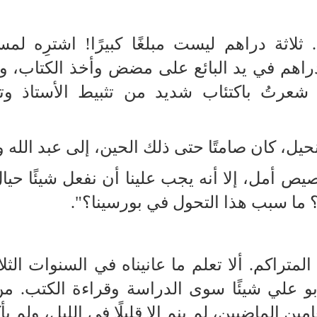
لاثة دراهم ليست مبلغًا كبيرًا! اشترِه لمس
راهم في يد البائع على مضض وأخذ الكتاب، و
ة. شعرتُ باكتئاب شديد من تثبيط الأستاذ و
ل، كان صامتًا حتى ذلك الحين، إلى عبد الله و
ص أمل، إلا أنه يجب علينا أن نفعل شيئًا حيا
؟ ما سبب هذا التحول في بورسينا؟".
متراكم. ألا تعلم ما عانيناه في السنوات الثل
بو علي شيئًا سوى الدراسة وقراءة الكتب. من
ن الماضيين، لم ينم إلا قليلًا في الليل، ولم يأ