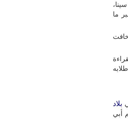
ينا،
تصحح واشنطن سلوكها
ر ما
حرس الثورة: فتح مضيق هرمز مرهون
بقبول الشروط الإيرانية
إيجئي: نقدر جهود الصحفيين وتصديهم
خافت
لمحاولات العدو الرامية إلى التزييف
ولايتي: على القوات الأجنبية مغادرة
المنطقة
قراءة
مسؤول يمني: معادلة الحصار بالحصار
لابه
مستمرة حتى تحقق أهدافها
أطراف خارجية توسلت بالعراق لضمان عدم
الرد على الاعتداءات
الرئيس بزشكيان: ينبغي إدانة العقلية
بلاد
ي
السائدة اليوم في واشنطن
م أبي
قاليباف يشيد بمهمة الصحفيين في
الدفاع عن الاقتدار الثقافي للشعب