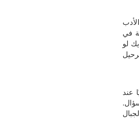
معادلة جديدة لـ "صنعاء".. "التصعيد
بالتصعيد"+ فيديو
الأدب
حرس الثورة: واشنطن وتل أبيب فشلتا في
ة في
تحقيق مؤامراتهما ضد إيران
ك لو
لرحيل
 عند
ؤال.
لجبال