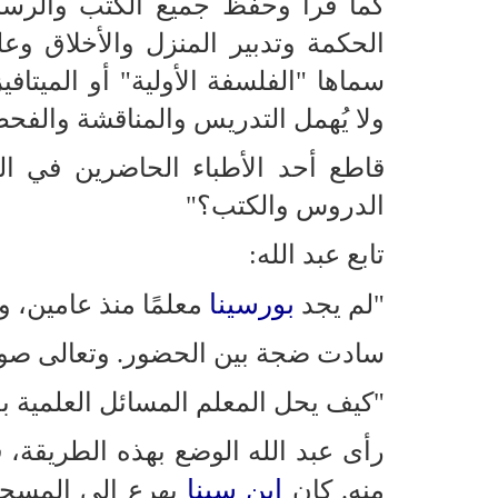
كما قرأ وحفظ جميع الكتب والرسا
الحكمة وتدبير المنزل والأخلاق وعل
سماها "الفلسفة الأولية" أو الميتاف
ولا يُهمل التدريس والمناقشة والفح
قاطع أحد الأطباء الحاضرين في المجل
الدروس والكتب؟"
تابع عبد الله:
بورسينا
"لم يجد
معلمًا منذ عامين، و
سادت ضجة بين الحضور. وتعالى صو
"كيف يحل المعلم المسائل العلمية بع
رأى عبد الله الوضع بهذه الطريقة، ف
ابن سينا
منه. كان
​​يهرع إلى المسجد 