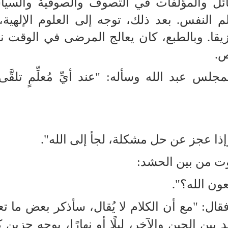
ئل والمؤلفات في التصوف والصوفية والسيا
م النفس. بعد ذلك، توجه إلى العلوم الإلهية،
يزيقا. وبالطبع، كان يعالج المرضى في الوقت 
ص.
س عبد الله وسأله: "عند أيِّ مُعلِّمٍ تلقَّ
إذا عجز عن حل مشكلة، لجأ إلى الله".
ت من بين الحشد:
ون الله؟".
قال: "مع أن الكلام لا يُقال، سأذكر بعض ما تع
بين الحين والآخر، ليلًا أو نهارًا، بوجه حزين 