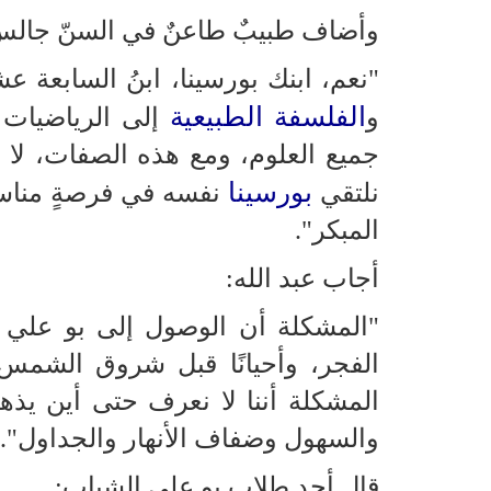
وأضاف طبيبٌ طاعنٌ في السنّ جالسٌ 
"نعم، ابنك بورسينا، ابنُ السابعة ع
الفلسفة الطبيعية
و
إلى الرياضيات 
جميع العلوم، ومع هذه الصفات، لا 
بورسينا
نلتقي
نفسه في فرصةٍ مناسبة
المبكر".
أجاب عبد الله:
"المشكلة أن الوصول إلى بو علي ليس
الفجر، وأحيانًا قبل شروق الشمس، 
المشكلة أننا لا نعرف حتى أين يذهب 
والسهول وضفاف الأنهار والجداول".
قال أحد طلاب بو علي الشباب: