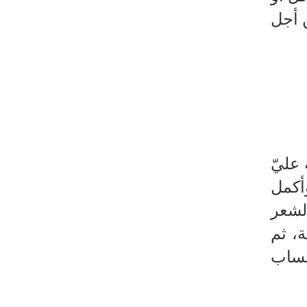
ن أجل
 عليّ
وأكمل
لشعر
ة، ثم
حساب