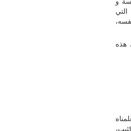
سة و
 التي
نفسه،
ى هذه
لمناه
كئيب،