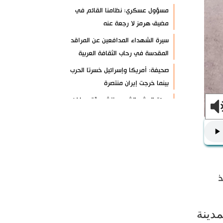
مسؤول عسكري: نظامنا القائم في
مضيق هرمز لا رجعة عنه
سيرة الشهداء المدافعين عن المراقد
المقدسة في رحاب الثقافة العربية
صحيفة: أمريكا وإسرائيل خسرتا الحرب
بينما خرجت إيران منتصرة
هيئة الحشد الشعبي تنشر.. "قسما لن
يسقط العلم"+ فيديو
مسقط: مفاوضات هرمز تجري في أجواء
إيجابية
إسلام آباد تؤكد على تشكيل حلف
إسلامي ضد كيان الاحتلال
ذ
11 سيناتورا أميركيا يطالبون بوقف فوري
للحرب ضد إيران
مدينة
ذو القدر: مضيق هرمز لن يفتح طالما لم