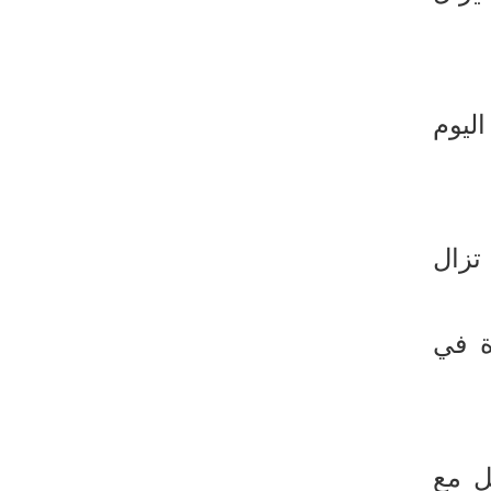
طهران وعموم إيران+ صور وفيديوهات
ليوم
 تزال
ة في
ل مع