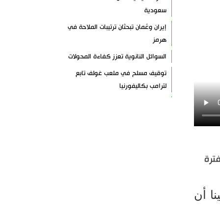
سعودية
إيران وعُمان تبحثان ترتيبات الملاحة في
هرمز
السوائل النانوية تعزز كفاءة المحولات
توقيف مسلح في ملعب غولف تابع
لترامب بكاليفورنيا
البرازيل تخفّض علاقاتها مع الأرجنتين
وتندد بتصعيد أميركي
علي السيد: صمت الحكومة يضعف موقف
لبنان
ترة
انخفاض حاد في مخزون الصواريخ
الأمريكية
العراق يعلن نجاح خطة زيارة الأربعين
نا أن
رضائي: إيران جاهزة للدفاع عن سيادتها