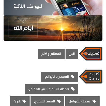
البرز
المعالم والآثار
المعماري الايراني
محطة الشاه عباسي للقوافل
محطة للقوافل
العهد الصفوي
ايران