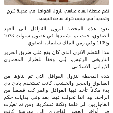
تقع محطة الشاه عباسي لنزول القوافل في مدينة كرج
وتحديداً في جنوب شرق ساحة التوحيد.
تعود هذه المحطة لنزول القوافل الى العهد
الصفوي، حيث تم تشييدها في غضون سنوات 1078
و1109 وفي زمن الملك سليمان الصفوي.
هذا المَعلم الاثري الذي كان يقع على طريق الحرير
التاريخي الرئيس، بُني وفقاً للطراز المعماري
الايراني- الاسلامي.
هذه المحطة لنزول القوافل التي تم بناؤها من
الطابوق والحجر والخشب، كانت تستخدم بادئ ذي
بدء مكاناً تأخذ فيها القوافل والمراكب قسطاً من
الراحة، بيد انها تحولت فيما بعد وفي بدايات حكم
القاجاريين الى قلعة وثكنة عسكرية، ومن ثم تغيّرت
في أواخر العصر القاجاري الى مدرسة كانت