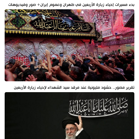
بدء مسيرات إحياء زيارة الأربعين في طهران وعموم إيران+ صور وفيديوهات
تقرير مصور.. حشود مليونية عند مرقد سيد الشهداء لإحياء زيارة الأربعين