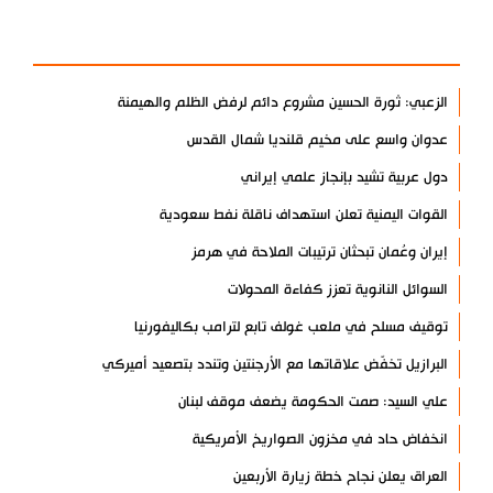
الأكثر مشاهدة
الزعبي: ثورة الحسين مشروع دائم لرفض الظلم والهيمنة
عدوان واسع على مخيم قلنديا شمال القدس
دول عربية تشيد بإنجاز علمي إيراني
القوات اليمنية تعلن استهداف ناقلة نفط سعودية
إيران وعُمان تبحثان ترتيبات الملاحة في هرمز
السوائل النانوية تعزز كفاءة المحولات
توقيف مسلح في ملعب غولف تابع لترامب بكاليفورنيا
البرازيل تخفّض علاقاتها مع الأرجنتين وتندد بتصعيد أميركي
علي السيد: صمت الحكومة يضعف موقف لبنان
انخفاض حاد في مخزون الصواريخ الأمريكية
العراق يعلن نجاح خطة زيارة الأربعين