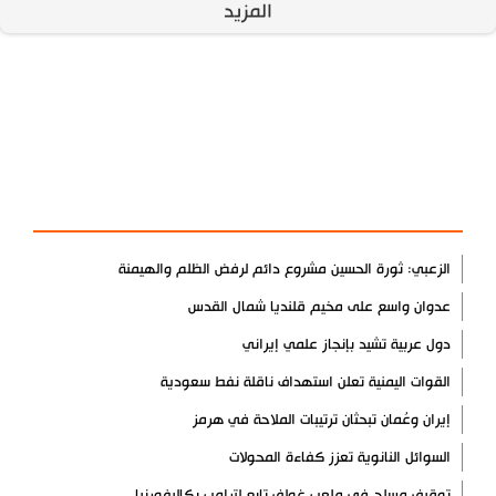
المزيد
آخر الأخبار
الأكثر مشاهدة
الزعبي: ثورة الحسين مشروع دائم لرفض الظلم والهيمنة
عدوان واسع على مخيم قلنديا شمال القدس
دول عربية تشيد بإنجاز علمي إيراني
القوات اليمنية تعلن استهداف ناقلة نفط سعودية
إيران وعُمان تبحثان ترتيبات الملاحة في هرمز
السوائل النانوية تعزز كفاءة المحولات
توقيف مسلح في ملعب غولف تابع لترامب بكاليفورنيا