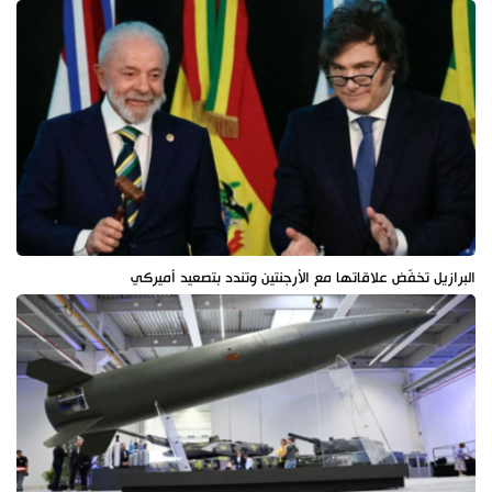
البرازيل تخفّض علاقاتها مع الأرجنتين وتندد بتصعيد أميركي