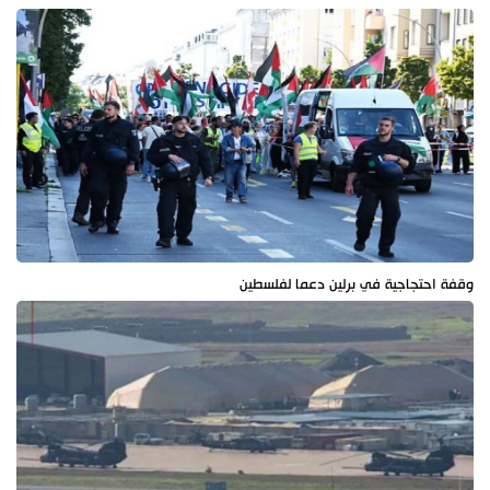
وقفة احتجاجية في برلين دعما لفلسطين