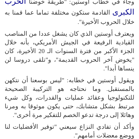
الحرب
وجاء في خطاب أوستين: "طريقة خوضنا
الكبرى
القادمة ستكون مختلفة تماما عما قمنا به
خلال الحروب الأخيرة".
ويعترف أوستين الذي كان يشغل عددا من المناصب
القيادية الرفيعة في الجيش الأمريكي، بأنه خلال
الجزء الأكبر من فترة السنوات الـ 20 الأخيرة، كان
"يخوض آخر الحروب القديمة"، و"تلقى دروسا لن
ينساها أبدا".
ويقول أوستين في خطابه: "ليس بوسعنا أن نتكهن
بالمستقبل. وما نحتاجه هو التركيبة الصحيحة
للتكنولوجيا وعقائد عمليات والقدرات، وكل شيء
مرتبط بشكل متشابك، حتى يكون موثوقا به ومرنا
وهائلا إلى درجة تدعو الخصم للتفكير مرة أخرى".
وأكد أن تفادي النزاع سيعني "توفير الأفضليات لنا
ووضع معضلات أمامهم".