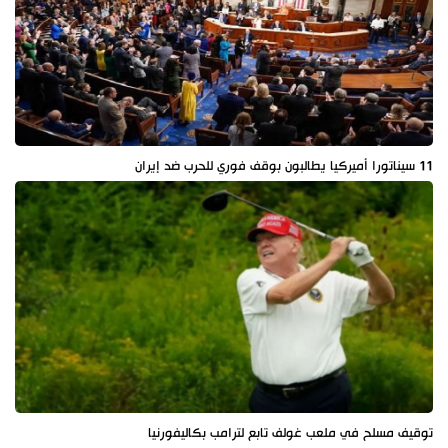
11 سيناتورا أميركيا يطالبون بوقف فوري للحرب ضد إيران
توقيف مسلح في ملعب غولف تابع لترامب بكاليفورنيا