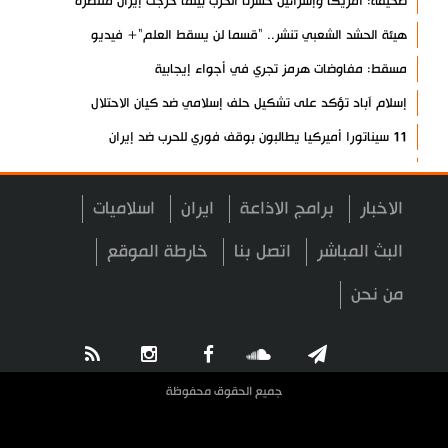
صحيفة: أمريكا وإسرائيل خسرتا الحرب بينما خرجت إيران منتصرة
هيئة الحشد الشعبي تنشر.. "قسما لن يسقط العلم"+ فيديو
مسقط: مفاوضات هرمز تجري في أجواء إيجابية
إسلام آباد تؤكد على تشكيل حلف إسلامي ضد كيان الاحتلال
11 سيناتورا أميركيا يطالبون بوقف فوري للحرب ضد إيران
ذو القدر: مضيق هرمز لن يفتح طالما لم تصحح واشنطن سلوكها
حرس الثورة: فتح مضيق هرمز مرهون بقبول الشروط الإيرانية
الاخبار
برامج الاذاعة
ايران
اسلاميات
إيجئي: نقدر جهود الصحفيين وتصديهم لمحاولات العدو الرامية إلى
البث المباشر
اتصل بنا
خارطة الموقع
التزييف
من نحن
ولايتي: على القوات الأجنبية مغادرة المنطقة
مسؤول يمني: معادلة الحصار بالحصار مستمرة حتى تحقق أهدافها
أطراف خارجية توسلت بالعراق لضمان عدم الرد على الاعتداءات
جميع الحقوق محفوظة
الرئيس بزشكيان: ينبغي إدانة العقلية السائدة اليوم في واشنطن
قاليباف يشيد بمهمة الصحفيين في الدفاع عن الاقتدار الثقافي للشعب