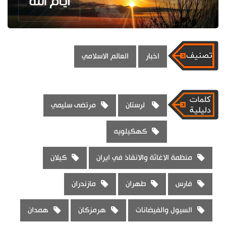
اخبار
العالم الاسلامي
لرستان
مرتضى سليمي
كهكيلويه
منظمة الاغاثة والانقاذ في ايران
كيلان
فارس
طهران
مازندران
السيول والفيضانات
هرمزكان
همدان