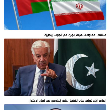
مسقط: مفاوضات هرمز تجري في أجواء إيجابية
إسلام آباد تؤكد على تشكيل حلف إسلامي ضد كيان الاحتلال