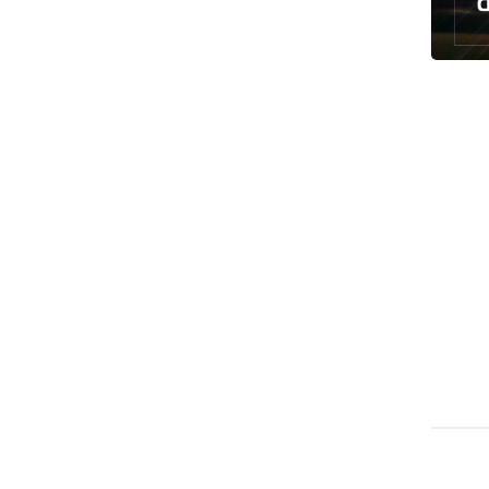
رئيس بلدية طهران يلتقي مع متولي
العتبة الحسينية ومحافظ كربلاء
تقرير مصور.. مراسم عزاء الأربعين بجوار
مكان استشهاد الإمام الشهيد
فريق طبي إيراني ينقذ حياة طفل عراقي
بأعجوبة+ فيديو
الشيخ قاسم: المقاومة مستمرة ما دام
الاحتلال موجودا
حمادة: إيران تشكل لاعبا رئيسا على
خارطة العالم
حشود مليونية تواصل مراسيم الزيارة
الأربعينية في كربلاء
اللجنة التجارية المشتركة بين إيران
وباكستان تبدأ أعمالها
بدء مسيرات إحياء زيارة الأربعين في