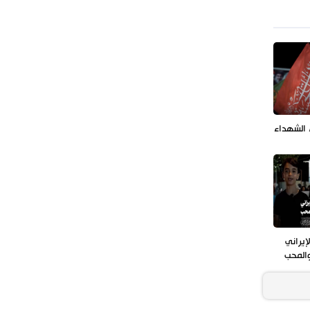
طهران وعموم إيران+ صور وفيديوهات
ء الشهداء
إيراني
والمحب