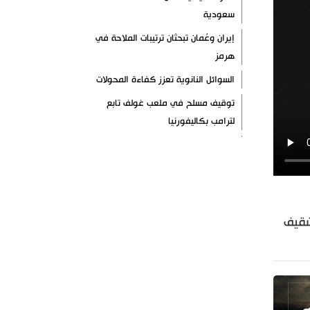
سعودية
إيران وعُمان تبحثان ترتيبات الملاحة في
هرمز
السوائل النانوية تعزز كفاءة المحولات
توقيف مسلح في ملعب غولف تابع
لترامب بكاليفورنيا
البرازيل تخفّض علاقاتها مع الأرجنتين
وتندد بتصعيد أميركي
علي السيد: صمت الحكومة يضعف موقف
لبنان
شقيف
انخفاض حاد في مخزون الصواريخ
الأمريكية
العراق يعلن نجاح خطة زيارة الأربعين
رضائي: إيران جاهزة للدفاع عن سيادتها