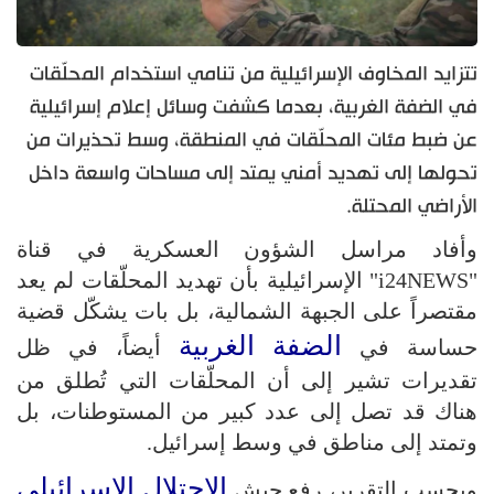
تتزايد المخاوف الإسرائيلية من تنامي استخدام المحلّقات
في الضفة الغربية، بعدما كشفت وسائل إعلام إسرائيلية
عن ضبط مئات المحلّقات في المنطقة، وسط تحذيرات من
تحولها إلى تهديد أمني يمتد إلى مساحات واسعة داخل
الأراضي المحتلة.
وأفاد مراسل الشؤون العسكرية في قناة
"i24NEWS" الإسرائيلية بأن تهديد المحلّقات لم يعد
مقتصراً على الجبهة الشمالية، بل بات يشكّل قضية
الضفة الغربية
حساسة في
أيضاً، في ظل
تقديرات تشير إلى أن المحلّقات التي تُطلق من
هناك قد تصل إلى عدد كبير من المستوطنات، بل
وتمتد إلى مناطق في وسط إسرائيل.
الاحتلال الإسرائيلي
وبحسب التقرير، رفع جيش