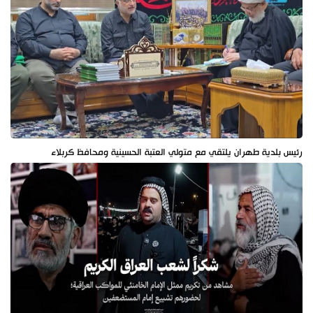
رئيس بلدية طهران يلتقي مع متولي العتبة الحسينية ومحافظ كربلاء