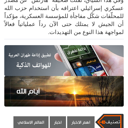
وفي هذا السياق، نقلت صحيفة "هآرتس" عن مصدر
عسكري إسرائيلي اعترافه بأن استخدام حزب الله
للمحلّقات شكّل مفاجأة للمؤسسة العسكرية، مؤكداً
أن الجيش لا يمتلك حتى الآن رداً عملياتياً فعالاً
لمواجهة هذا النوع من التهديدات.
اهم الاخبار
اخبار
العالم الاسلامي