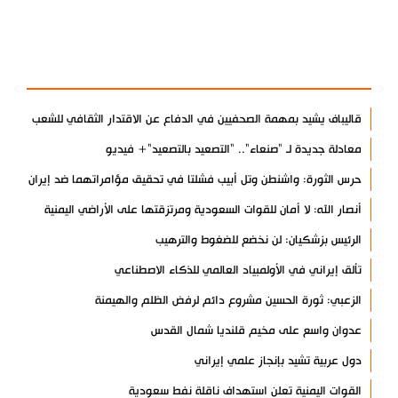
آخر الأخبار
الأكثر مشاهدة
قاليباف يشيد بمهمة الصحفيين في الدفاع عن الاقتدار الثقافي للشعب
معادلة جديدة لـ "صنعاء".. "التصعيد بالتصعيد"+ فيديو
حرس الثورة: واشنطن وتل أبيب فشلتا في تحقيق مؤامراتهما ضد إيران
أنصار الله: لا أمان للقوات السعودية ومرتزقتها على الأراضي اليمنية
الرئيس بزشكيان: لن نخضع للضغوط والترهيب
تألق إيراني في الأولمبياد العالمي للذكاء الاصطناعي
الزعبي: ثورة الحسين مشروع دائم لرفض الظلم والهيمنة
عدوان واسع على مخيم قلنديا شمال القدس
دول عربية تشيد بإنجاز علمي إيراني
القوات اليمنية تعلن استهداف ناقلة نفط سعودية