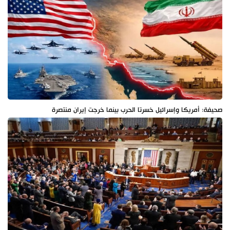
صحيفة: أمريكا وإسرائيل خسرتا الحرب بينما خرجت إيران منتصرة