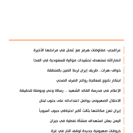
آخر الأخبار
الأكثر مشاهدة
عراقجي: مفاوضات هرمز مع عُمان في مراحلها الأخيرة
انصارالله تستهدف تحشيدات موالية للسعودية في المخا
خواف–هرات.. طريق إيران لربط الصين بالمنطقة
ابتكار نانوي لمعالجة روائح الصرف الصحي
الإعلام في مدرسة القائد الشهيد .. رسالة وعي وبوصلة للحقيقة
الاحتلال الصهيوني يواصل اعتداءاته على جنوب لبنان
إيران تعزز مكانتها بثالث أكبر احتياطي حبوب آسيوياً
اليمن يعلن استهداف منشأة نفطية في جيزان
خروقات صهيونية جديدة لوقف النار في غزة