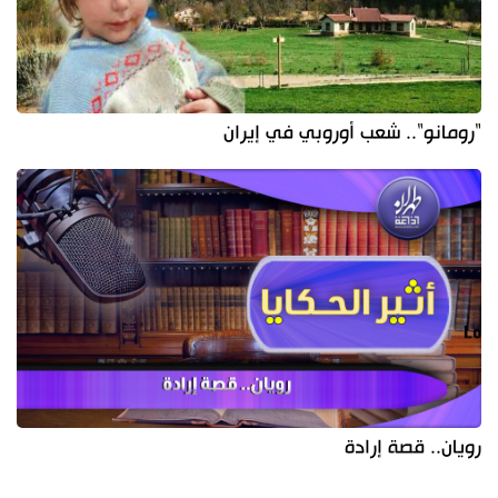
"رومانو".. شعب أوروبي في إيران
رويان.. قصة إرادة