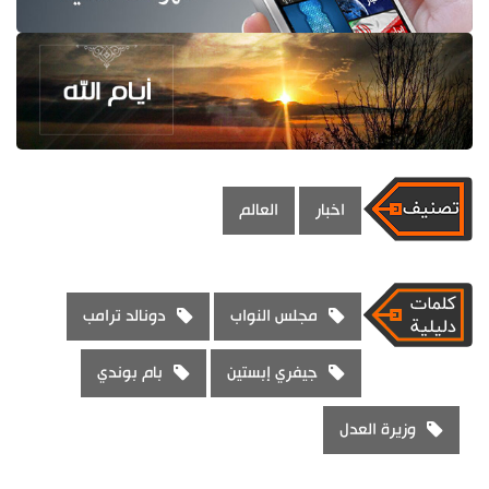
اخبار
العالم
مجلس النواب
دونالد ترامب
جيفري إبستين
بام بوندي
وزيرة العدل