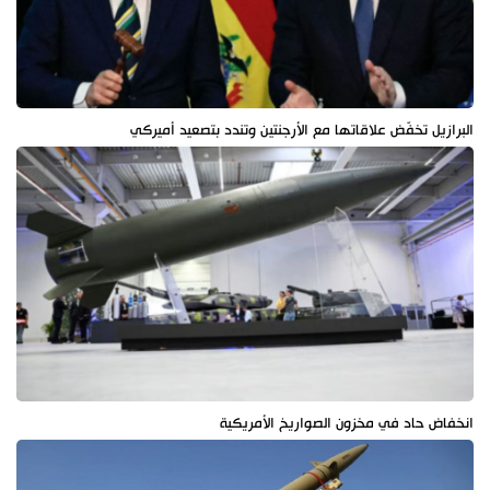
البرازيل تخفّض علاقاتها مع الأرجنتين وتندد بتصعيد أميركي
انخفاض حاد في مخزون الصواريخ الأمريكية