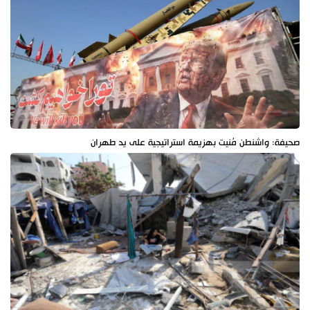
صحيفة: واشنطن مُنيت بهزيمة استراتيجية على يد طهران