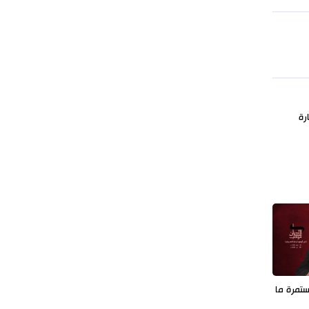
طهران وعموم إيران+ صور وفيديوهات
رة
تمرة ما