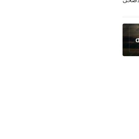
رئيس بلدية طهران يلتقي مع متولي
العتبة الحسينية ومحافظ كربلاء
تقرير مصور.. مراسم عزاء الأربعين بجوار
مكان استشهاد الإمام الشهيد
فريق طبي إيراني ينقذ حياة طفل عراقي
بأعجوبة+ فيديو
الشيخ قاسم: المقاومة مستمرة ما دام
الاحتلال موجودا
حمادة: إيران تشكل لاعبا رئيسا على
خارطة العالم
حشود مليونية تواصل مراسيم الزيارة
الأربعينية في كربلاء
اللجنة التجارية المشتركة بين إيران
وباكستان تبدأ أعمالها
بدء مسيرات إحياء زيارة الأربعين في