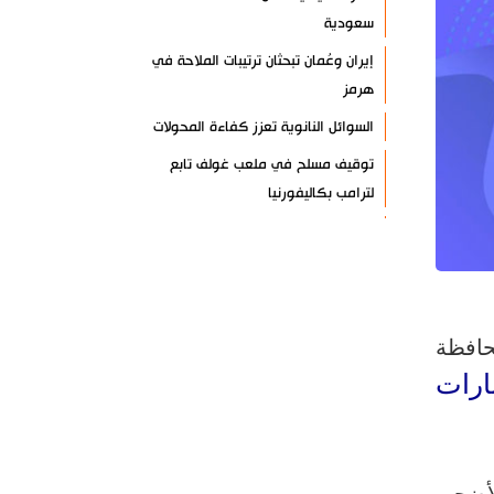
سعودية
إيران وعُمان تبحثان ترتيبات الملاحة في
هرمز
السوائل النانوية تعزز كفاءة المحولات
توقيف مسلح في ملعب غولف تابع
لترامب بكاليفورنيا
البرازيل تخفّض علاقاتها مع الأرجنتين
وتندد بتصعيد أميركي
علي السيد: صمت الحكومة يضعف موقف
لبنان
افظة
انخفاض حاد في مخزون الصواريخ
ارات
الأمريكية
العراق يعلن نجاح خطة زيارة الأربعين
رضائي: إيران جاهزة للدفاع عن سيادتها
أضحى