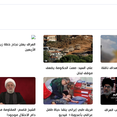
العراق يعلن نجاح خطة زيا
الأربعين
هداف ناقلة
علي السيد: صمت الحكومة يضعف
موقف لبنان
فريق طبي إيراني ينقذ حياة طفل
الشيخ قاسم: المقاومة مس
 العراق
عراقي بأعجوبة+ فيديو
دام الاحتلال موجودا