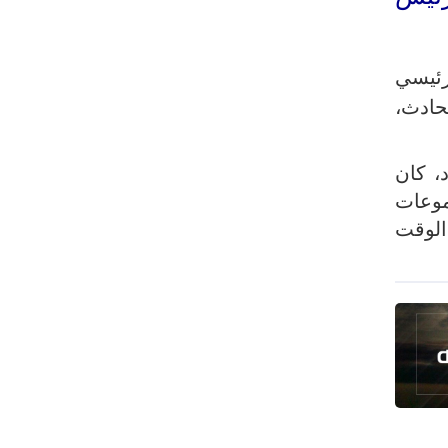
رئيس بلدية طهران يلتقي مع متولي
العتبة الحسينية ومحافظ كربلاء
تقرير مصور.. مراسم عزاء الأربعين بجوار
 رئيسي
مكان استشهاد الإمام الشهيد
حادث،
فريق طبي إيراني ينقذ حياة طفل عراقي
بأعجوبة+ فيديو
، كان
الشيخ قاسم: المقاومة مستمرة ما دام
موعات
الاحتلال موجودا
الوقت
حمادة: إيران تشكل لاعبا رئيسا على
خارطة العالم
حشود مليونية تواصل مراسيم الزيارة
الأربعينية في كربلاء
اللجنة التجارية المشتركة بين إيران
وباكستان تبدأ أعمالها
بدء مسيرات إحياء زيارة الأربعين في