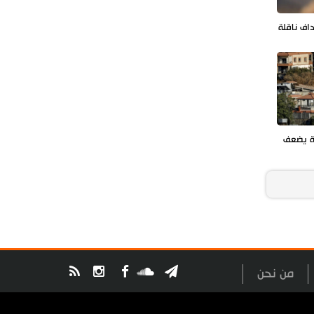
داف ناقلة
ة يضعف
من نحن