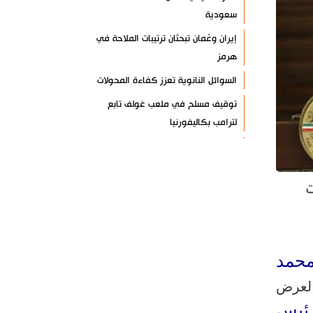
سعودية
إيران وعُمان تبحثان ترتيبات الملاحة في
هرمز
السوائل النانوية تعزز كفاءة المحولات
توقيف مسلح في ملعب غولف تابع
لترامب بكاليفورنيا
البرازيل تخفّض علاقاتها مع الأرجنتين
وتندد بتصعيد أميركي
ت
علي السيد: صمت الحكومة يضعف موقف
لبنان
انخفاض حاد في مخزون الصواريخ
الأمريكية
حمد
العراق يعلن نجاح خطة زيارة الأربعين
 لعرض
رضائي: إيران جاهزة للدفاع عن سيادتها
رئيس