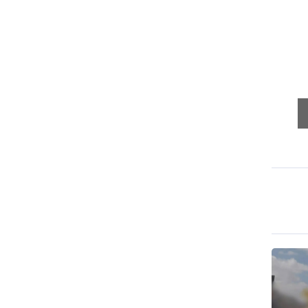
طهران وعموم إيران+ صور وفيديوهات