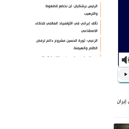
الرئيس بزشكيان: لن نخضع للضغوط
والترهيب
تألق إيراني في الأولمبياد العالمي للذكاء
الاصطناعي
الزعبي: ثورة الحسين مشروع دائم لرفض
الظلم والهيمنة
عدوان واسع على مخيم قلنديا شمال
القدس
دول عربية تشيد بإنجاز علمي إيراني
القوات اليمنية تعلن استهداف ناقلة نفط
سعودية
إيران
إيران وعُمان تبحثان ترتيبات الملاحة في
هرمز
السوائل النانوية تعزز كفاءة المحولات