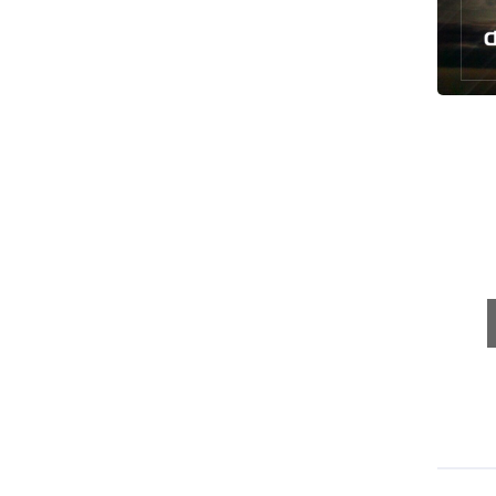
توقيف مسلح في ملعب غولف تابع
لترامب بكاليفورنيا
البرازيل تخفّض علاقاتها مع الأرجنتين
وتندد بتصعيد أميركي
علي السيد: صمت الحكومة يضعف موقف
لبنان
انخفاض حاد في مخزون الصواريخ
الأمريكية
العراق يعلن نجاح خطة زيارة الأربعين
رضائي: إيران جاهزة للدفاع عن سيادتها
رئيس بلدية طهران يلتقي مع متولي
العتبة الحسينية ومحافظ كربلاء
تقرير مصور.. مراسم عزاء الأربعين بجوار
مكان استشهاد الإمام الشهيد
فريق طبي إيراني ينقذ حياة طفل عراقي