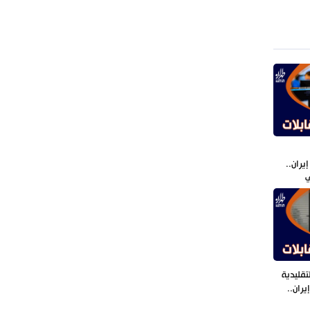
بأعجوبة+ فيديو
يران..
ي
قليدية
يران..