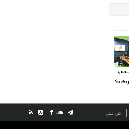
ينهي
مريكي؟
من نحن