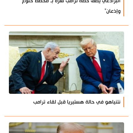
البرادعي يصف خطة ترامب لغزة بـ"مخطط خنوع
وإذعان"
نتنياهو في حالة هستيريا قبل لقاء ترامب