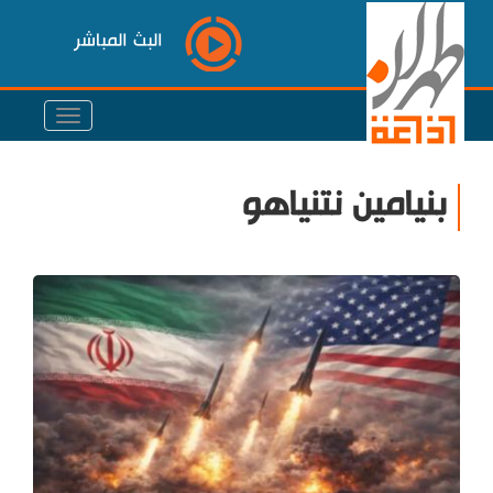
البث المباشر
بنيامين نتنياهو