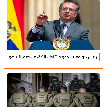
رئيس كولومبيا يدعو واشنطن للكف عن دعم نتنياهو