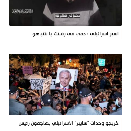
اسير اسرائيلي : دمي في رقبتك يا نتنياهو
خريجو وحدات "سايبر" الاسرائيلي يهاجمون رئيس