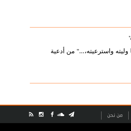
"
وليته واسترعيته،..." من أدعية
من نحن