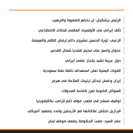
الأكثر مشاهدة
الرئيس بزشكيان: لن نخضع للضغوط والترهيب
تألق إيراني في الأولمبياد العالمي للذكاء الاصطناعي
الزعبي: ثورة الحسين مشروع دائم لرفض الظلم والهيمنة
عدوان واسع على مخيم قلنديا شمال القدس
دول عربية تشيد بإنجاز علمي إيراني
القوات اليمنية تعلن استهداف ناقلة نفط سعودية
إيران وعُمان تبحثان ترتيبات الملاحة في هرمز
السوائل النانوية تعزز كفاءة المحولات
توقيف مسلح في ملعب غولف تابع لترامب بكاليفورنيا
البرازيل تخفّض علاقاتها مع الأرجنتين وتندد بتصعيد أميركي
علي السيد: صمت الحكومة يضعف موقف لبنان
انخفاض حاد في مخزون الصواريخ الأمريكية