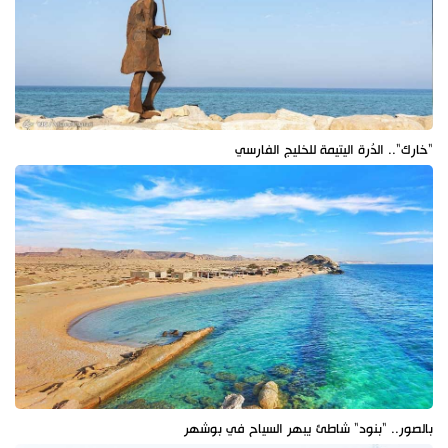
"خارك".. الدُرة اليتيمة للخليج الفارسي
بالصور.. "بنود" شاطئ يبهر السياح في بوشهر