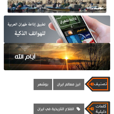
ابرز معالم ايران
بوشهر
القلاع التاريخية في ايران