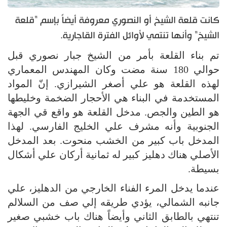
كانت قلعة الشيخ أو النصوري معروفة أيضاً بإسم "قلعة
الشيخ" وأنها تنتمي لأوائل الفترة القاجارية.
تم بناء القلعة بأمر من الشيخ جبار نصوري قبل
حوالي 180 سنة مضت وكان المهندس المعماري
لهذه القلعة هو علي أصغر الشيرازي. إنّ المواد
المستخدمة في البناء هي الأحجار الضخمة وخليطها
هو الطين والجص. مدخل القلعة هو واقع قي الجهة
الجنوبية وأنه مشرف علي الخليج الفارسي. لهذا
المدخل باب كبير من الخشب منحوت. بعد المدخل
الأصلي هناك دهليز كبير له ثمانية أركان علي أشكال
بسيطة.
عندما يدخل المرء الفناء الخارجي من الدهليز، علي
جانبه الشمالي، يؤدي طريقه إلي صف من السلالم
تنتهي بالطابق الثاني وأيضاً هناك باب خشبي صغير