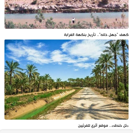
كهف "جهل خانه".. تأريخ بنكهة الغرابة
«تل خندق».. موقع أثري للفرثيين