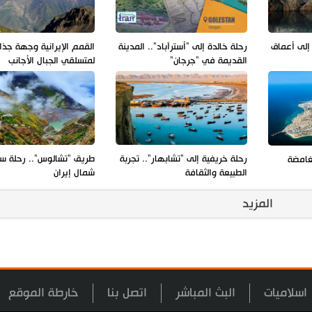
 إلى أعماق
رحلة خالدة إلى "أسترآباد".. المدينة
القمم الإيرانية وجهة جذا
القديمة في "جرجان"
لمتسلقي الجبال الأجانب
رحلة خريفية إلى "تشابهار".. تجربة
طريق "تشالوس".. رحلة سا
غامضة
الطبيعة والثقافة
شمال إيران
المزيد
اسلاميات
البث المباشر
اتصل بنا
خارطة الموقع