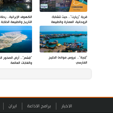
قرية "زيارت".. حيث تتشابك
الكهوف الإيرانية.. رحلة
الروحانية، العمارة والطبيعة
التاريخ والطبيعة الخلابة
"لِنجِة".. عروس موانئ الخليج
"قِشم".. أرض الصخور ال
الفارسي
والغابات العائمة
الاخبار
برامج الاذاعة
ايران