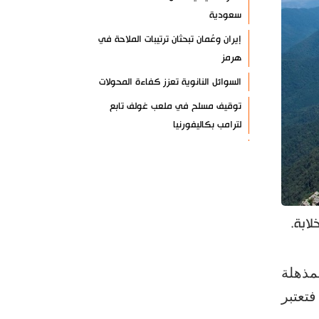
سعودية
إيران وعُمان تبحثان ترتيبات الملاحة في
هرمز
السوائل النانوية تعزز كفاءة المحولات
توقيف مسلح في ملعب غولف تابع
لترامب بكاليفورنيا
البرازيل تخفّض علاقاتها مع الأرجنتين
وتندد بتصعيد أميركي
علي السيد: صمت الحكومة يضعف موقف
لبنان
ابة.
انخفاض حاد في مخزون الصواريخ
الأمريكية
المذهلة
العراق يعلن نجاح خطة زيارة الأربعين
فتعتبر
رضائي: إيران جاهزة للدفاع عن سيادتها