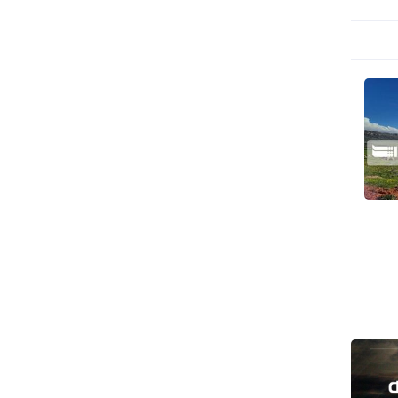
رئيس بلدية طهران يلتقي مع متولي
العتبة الحسينية ومحافظ كربلاء
تقرير مصور.. مراسم عزاء الأربعين بجوار
مكان استشهاد الإمام الشهيد
فريق طبي إيراني ينقذ حياة طفل عراقي
بأعجوبة+ فيديو
الشيخ قاسم: المقاومة مستمرة ما دام
الاحتلال موجودا
حمادة: إيران تشكل لاعبا رئيسا على
خارطة العالم
حشود مليونية تواصل مراسيم الزيارة
الأربعينية في كربلاء
اللجنة التجارية المشتركة بين إيران
وباكستان تبدأ أعمالها
بدء مسيرات إحياء زيارة الأربعين في