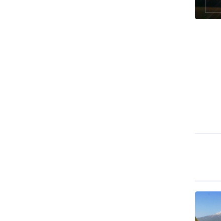
طهران وعموم إيران+ صور وفيديوهات