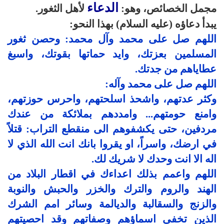
الدعاء
مجمل الخصائص، وهو:
لأهل الثغور.
يبدأ دعاؤه (عليه السلام) بهذا النحو:
اللهم صل على محمد وآل محمد: وحصن ثغور
المسلمين بعزتك، وايد حماتها بقوتك، واسبغ
عطاياهم من جدتك.
اللهم صل على محمد وآله:
وكثر عدتهم، واشحذ اسلحتهم، واحرس حوزتهم،
وامنع حومتهم... وامددهم بملائكة من عندك
مردفين، حتى يكشفوهم الى منقطع التراب: قتلاً
في ارضك، واسراً، او يقروا بانك انت الله الذي لا
اله الا انت وحدك لا شريك لك.
اللهم واعمم بذلك اعداءك في اقطار البلاد من
الهند والروم والترك والخزر والحبش والنوبة
والزنج والسقالبة والديالمة وسائر امم الشرك
الذين تخفى اسماؤهم وصفاتهم وقد احصيتهم