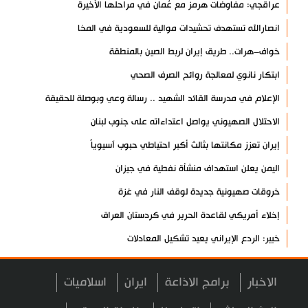
عراقجي: مفاوضات هرمز مع عُمان في مراحلها الأخيرة
انصارالله تستهدف تحشيدات موالية للسعودية في المخا
خواف–هرات.. طريق إيران لربط الصين بالمنطقة
ابتكار نانوي لمعالجة روائح الصرف الصحي
الإعلام في مدرسة القائد الشهيد .. رسالة وعي وبوصلة للحقيقة
الاحتلال الصهيوني يواصل اعتداءاته على جنوب لبنان
إيران تعزز مكانتها بثالث أكبر احتياطي حبوب آسيوياً
اليمن يعلن استهداف منشأة نفطية في جيزان
خروقات صهيونية جديدة لوقف النار في غزة
إخلاء أمريكي لقاعدة الحرير في كردستان العراق
خبير: الردع الإيراني يعيد تشكيل المعادلات
فشل مخططات إسرائيل لزعزعة إيران والمقاومة
الاخبار
برامج الاذاعة
ايران
اسلاميات
انطلاق فعاليات المؤتمر العلمي الدولي العاشر لزيارة الأربعين