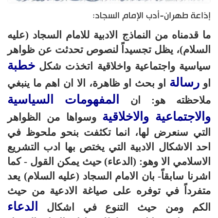
إذاعة طهران-أدب الإمام السجاد:
ما قدمناه من النماذج الادبية للامام السجاد (عليه
السلام)، يظل تجسيداً لنصوص تحدثت عن ظواهر
خطبة
سياسية واجتماعية واخلاقية اتخذت شكل
رسالة
او
او بحث او ظاهرة، الا ان اهم ما ينبغي
المفهومات السياسية
ملاحظته هو: ان
والاجتماعية والاخلاقية
وسواها من الظواهر
التي سنعرض لها، انما تكثفت بنحو ملحوظ في
احد الاشكال الادبية التي يختص بها ادب التشريع
الاسلامي الا وهو: (الدعاء) حيث يمكن القول - كما
اشرنا سابقاً- بان الامام السجاد (عليه السلام) يعد
متفرداً في توفره على صياغة الادعية من حيث
الدعاء
الكم ومن حيث التنوع في اشكال