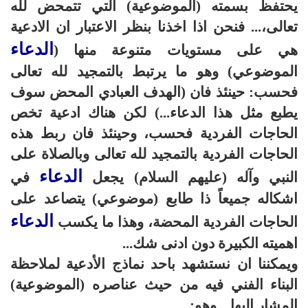
يحتفظ بسمته (الموضوعية) التي تتمحض لله
تعالى،... فنحن اذا اخذنا بنظر الاعتبار ان الادعية
الدعاء
هي على مستويات متنوعة منها (
الموضوعي) وهو ما يرتبط بالتمجيد لله تعالى
فحسب: حينئذ فان (الهدف العبادي المحض سوف
يطبع مثل هذا الدعاء...) لكن هناك ادعية تخص
الحاجات الفردية فحسب، وحينئذ فان ربط هذه
الحاجات الفردية بالتمجيد لله تعالى وبالصلاة على
الدعاء
النبي وآله (عليهم السلام) يجعل
في
اشكاله جميعاً ذا طابع (موضوعي) يتصاعد على
الدعاء
الحاجات الفردية المحضة، وهذا ما يكسب
اهميته الكبيرة دون ادنى شك...
ويمكننا ان نستشهد باحد نماذج الأدعية لملاحظة
البناء الفني فيه من حيث عناصره (الموضوعية)
المشار اليها... وهو: