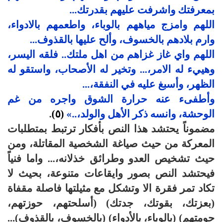
بمعرفتك واشرفت عليهم بقدرتك...
اللهم وامزج مياههم بالوباء، واطعمهم بالادواء،
وارم بلادهم بالخسوف، وألح عليها بالقذوف...
اللهم واي غاز غزاهم من اهل ملتك.. فلقه اليسر،
وهييء له الامر،... وتخير له الأصحاب، واستقو له
الظهر، وأسبغ عليه في النفقة،...
وأطفىء عنه حرارة الشوق واجره من غم
الوحشة، وانسه ذكر الأهل والولد،..»
(٥)
.
مضموناً يحتشد هذا النص بأفكار ترتبط بمتطلبات
المعركة من حيث صياغة الشخصية المقاتلة، ومن
حيث تشخيص العدو وطرائق خذلانه،... واما فنياً
فيحتشد النص بصور وايقاعات متنوعة، بحيث لا
تكاد تمر فقرة الا وتشكل مع مثيلتها فاصلة مقفاة
(بعزتك، بقوتك، جدتك) (أسلحتهم، حوزتهم،
حومتهم) (بالوباء، بالأدواء) (بالخسوف، بالقذوف)...