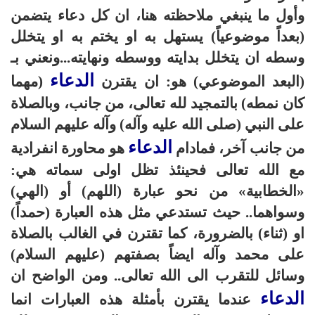
وأول ما ينبغي ملاحظته هنا، ان كل دعاء يتضمن
(بعداً موضوعياً) يستهل به او يختم به او يتخلل
وسطه ان يتخلل بدايته ووسطه ونهايته...ونعني بـ
الدعاء
(البعد الموضوعي) هو: ان يقترن
(مهما
كان نمطه) بالتمجيد لله تعالى، من جانب، وبالصلاة
على النبي (صلى الله عليه وآله) وآله عليهم السلام
الدعاء
من جانب آخر، فمادام
هو محاورة انفرادية
مع الله تعالى فحينئذ تظل اولى سماته هي:
«الخطابية» من نحو عبارة (اللهم) أو (الهي)
وسواهما.. حيث تستدعي مثل هذه العبارة (حمداً)
او (ثناء) بالضرورة، كما تقترن في الغالب بالصلاة
على محمد وآله ايضاً بصفتهم (عليهم السلام)
وسائل للتقرب الى الله تعالى.. ومن الواضح ان
الدعاء
عندما يقترن بأمثلة هذه العبارات انما