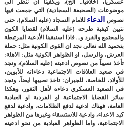
عسكرياً، اخلاقياً.. الخ)، ويكفينا ان ننظر الى
موضوعات (الصحيفة السجادية) التي جمعت فيها
الدعاء
نصوص
للامام السجاد (عليه السلام)، حتى
نتبين كيفية طرحه (عليه السلام) لقضايا الكون
والمجتمع والفرد و... فاذا استبقينا الأدعية المرتبطة
بتحميد الله تعالى نجد ان القوى الكونية مثل: حملة
العرش، والرسل، او الظواهر الكونية مثل: الاهلة:
تأخذ نصيباً من نصوص ادعيته (عليه السلام)، ونجد
في صعيد العلاقات الاجتماعية دعاءاته للأبوين،
للأولاد، للخاصة، للجيران: تاخذ نصيبها ايضاً، ونجد
في الصعيد العسكري دعاءه لأهل الثغور، وهكذا
سائر القضايا الاجتماعية او الفردية او العبادية
العامة، فهناك ادعية لدفع الظلامات، وادعية لدفع
كيد الاعداء، وادعية للاستسقاء وغيرها من الظواهر
الاجتماعية، واما الظواهر العبادية من نحو ادعيته