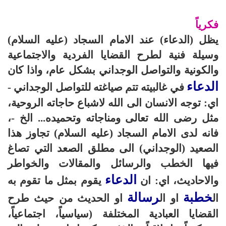
*******
فكرياً
يظل (الدعاء) عند الامام السجاد (عليه السلام)
وسيلة فنية لطرح القضايا الفردية والاجتماعية‌
والكونية والتواصل الوجداني بشكل عام، واذا كان
الدعاء
في غالبيته تتم صياغته للتواصل الوجداني -
اي: توجه الانسان الى الله لاشباع حاجاته الروحية،
مثل رضى الله تعالى ومناجاته وتحميده... الخ -،
فانه لدى الامام السجاد (عليه السلام) تجاوز هذا
الصعيد (الوجداني) الى مطلق الصعد التي تصاغ
فيها الخطب والرسائل والمقالات والخواطر
الدعاء
والاحاديث، اي: ان
يقوم بمثل ما تقوم به
خطبة
رسالة
ال
او ال
او الحديث من حيث طرح
القضايا العبادية المختلفة (سياسياً، اجتماعياً،