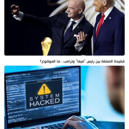
فضيحة الصفقة بين رئيس "فيفا" وترامب.. ما الموضوع؟