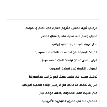
آخر الأخبار
الأكثر مشاهدة
الزعبي: ثورة الحسين مشروع دائم لرفض الظلم والهيمنة
عدوان واسع على مخيم قلنديا شمال القدس
دول عربية تشيد بإنجاز علمي إيراني
القوات اليمنية تعلن استهداف ناقلة نفط سعودية
إيران وعُمان تبحثان ترتيبات الملاحة في هرمز
السوائل النانوية تعزز كفاءة المحولات
توقيف مسلح في ملعب غولف تابع لترامب بكاليفورنيا
البرازيل تخفّض علاقاتها مع الأرجنتين وتندد بتصعيد أميركي
علي السيد: صمت الحكومة يضعف موقف لبنان
انخفاض حاد في مخزون الصواريخ الأمريكية