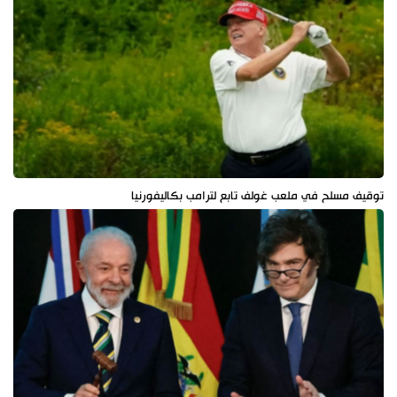
توقيف مسلح في ملعب غولف تابع لترامب بكاليفورنيا