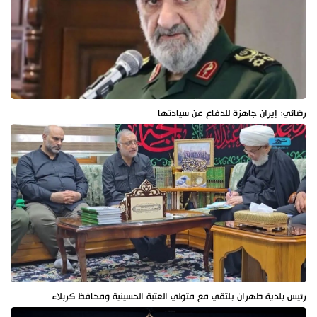
رضائي: إيران جاهزة للدفاع عن سيادتها
رئيس بلدية طهران يلتقي مع متولي العتبة الحسينية ومحافظ كربلاء