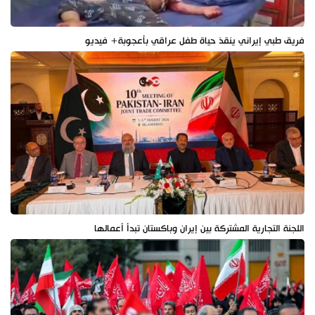
فريق طبي إيراني ينقذ حياة طفل عراقي بأعجوبة+ فيديو
اللجنة التجارية المشتركة بين إيران وباكستان تبدأ أعمالها