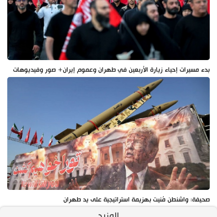
بدء مسيرات إحياء زيارة الأربعين في طهران وعموم إيران+ صور وفيديوهات
صحيفة: واشنطن مُنيت بهزيمة استراتيجية على يد طهران
المزيد