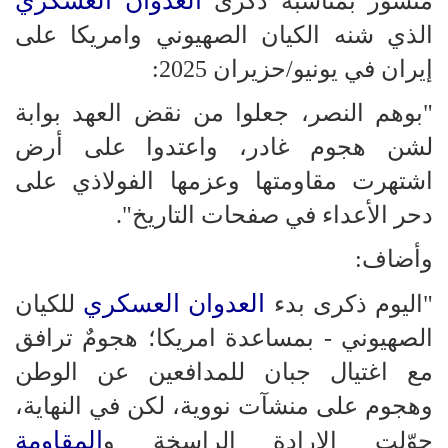
العدوان العسكري
منشور بمناسبة ذكرى
الذي شنه الكيان الصهيوني وامريكا على
إيران في يونيو/حزيران 2025:
"بوهم النصر، جعلوا من نقض العهد بوابة
لشن هجوم غادر، واعتدوا على أرض
اشتهرت مقاومتها وعزمها الفولاذي على
دحر الأعداء في صفحات التاريخ".
وأضاف:
العدوان العسكري
"اليوم ذكرى بدء
للكيان
الصهيوني - بمساعدة امريكا؛ هجومٌ ترافق
مع اغتيال جبان للمدافعين عن الوطن
وهجوم على منشآت نووية، لكن في النهاية،
المقاومة
حوّلت الإرادة الراسخة و