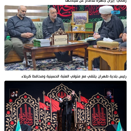
رضائي: إيران جاهزة للدفاع عن سيادتها
رئيس بلدية طهران يلتقي مع متولي العتبة الحسينية ومحافظ كربلاء