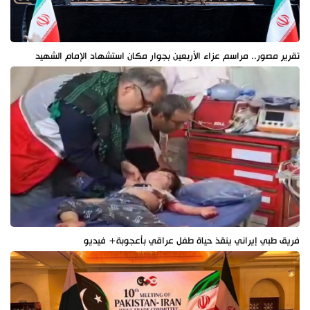
تقرير مصور.. مراسم عزاء الأربعين بجوار مكان استشهاد الإمام الشهيد
فريق طبي إيراني ينقذ حياة طفل عراقي بأعجوبة+ فيديو