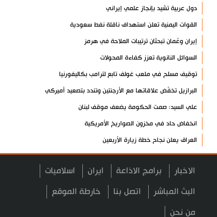
دول عربية تشيد بإنجاز علمي إيراني
القوات اليمنية تعلن استهداف ناقلة نفط سعودية
إيران وعُمان تبحثان ترتيبات الملاحة في هرمز
السوائل النانوية تعزز كفاءة المحولات
توقيف مسلح في ملعب غولف تابع لترامب بكاليفورنيا
البرازيل تخفّض علاقاتها مع الأرجنتين وتندد بتصعيد أميركي
علي السيد: صمت الحكومة يضعف موقف لبنان
انخفاض حاد في مخزون الصواريخ الأمريكية
العراق يعلن نجاح خطة زيارة الأربعين
رضائي: إيران جاهزة للدفاع عن سيادتها
الاخبار
برامج الاذاعة
ايران
اسلاميات
رئيس بلدية طهران يلتقي مع متولي العتبة الحسينية ومحافظ كربلاء
تقرير مصور.. مراسم عزاء الأربعين بجوار مكان استشهاد الإمام
البث المباشر
اتصل بنا
خارطة الموقع
الشهيد
من نحن