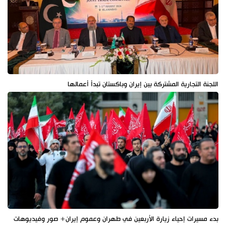
اللجنة التجارية المشتركة بين إيران وباكستان تبدأ أعمالها
بدء مسيرات إحياء زيارة الأربعين في طهران وعموم إيران+ صور وفيديوهات