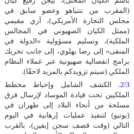
باسم الكيان المحتل)، بيجن رفيع كيان
(المقرب من نتنياهو وعضو سابق في
مجلس التجارة الأمريكي)، آري مقيمي
(ممثل الكيان الصهيوني في المجالس
الملكية)، وتسليم مسؤولية «الدولة في
المنفى» إلى رضا بهلوي، إلى جانب تحريك
برامج انفصالية صهيونية عبر عملاء النظام
الملكي (سيتم تزويدكم بالمزيد لاحقًا).
2/3
. الكشف الشامل وإحباط مخطط
الملكيين تحت قيادة الموساد لإرسال فرق
مسلحة من أنحاء البلاد إلى طهران في
(يونيو) لتنفيذ عمليات إرهابية في اليوم
التالي (وقت قصف سجن إيفين)، بالقرب