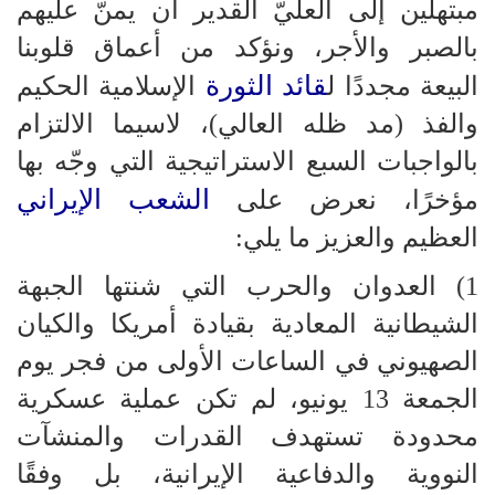
مبتهلين إلى العليّ القدير أن يمنّ عليهم
بالصبر والأجر، ونؤكد من أعماق قلوبنا
قائد الثورة
البيعة مجددًا ل
الإسلامية الحكيم
والفذ (مد ظله العالي)، لاسيما الالتزام
بالواجبات السبع الاستراتيجية التي وجّه بها
الشعب الإيراني
مؤخرًا، نعرض على
العظيم والعزيز ما يلي:
1) العدوان والحرب التي شنتها الجبهة
الشيطانية المعادية بقيادة أمريكا والكيان
الصهيوني في الساعات الأولى من فجر يوم
الجمعة 13 يونيو، لم تكن عملية عسكرية
محدودة تستهدف القدرات والمنشآت
النووية والدفاعية الإيرانية، بل وفقًا