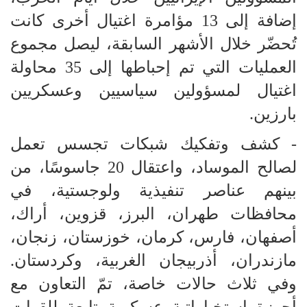
إضافة إلى 13 مؤامرة اغتيال أخرى كانت
تُحضّر خلال الأشهر السابقة، ليصل مجموع
العمليات التي تم إحباطها إلى 35 محاولة
اغتيال لمسؤولين سياسيين وعسكريين
بارزين.
- كشف وتفكيك شبكات تجسس تعمل
لصالح الموساد، واعتقال 20 جاسوسًا، من
بينهم عناصر تنفيذية ولوجستية، في
محافظات طهران، البرز، قزوين، أراك،
أصفهان، فارس، كرمان، خوزستان، زنجان،
مازندران، أذربيجان الغربية، وكردستان.
وفي ثلاث حالات خاصة، تمّ التعاون مع