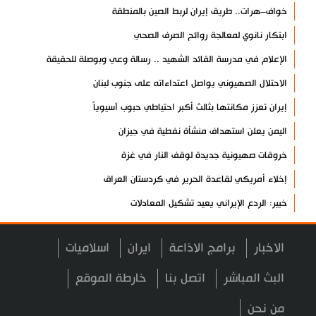
خواف–هرات.. طريق إيران لربط الصين بالمنطقة
ابتكار نانوي لمعالجة روائح الصرف الصحي
الإعلام في مدرسة القائد الشهيد .. رسالة وعي وبوصلة للحقيقة
الاحتلال الصهيوني يواصل اعتداءاته على جنوب لبنان
إيران تعزز مكانتها بثالث أكبر احتياطي حبوب آسيوياً
اليمن يعلن استهداف منشأة نفطية في جيزان
خروقات صهيونية جديدة لوقف النار في غزة
إخلاء أمريكي لقاعدة الحرير في كردستان العراق
خبير: الردع الإيراني يعيد تشكيل المعادلات
فشل مخططات إسرائيل لزعزعة إيران والمقاومة
الاخبار
برامج الاذاعة
ايران
اسلاميات
انطلاق فعاليات المؤتمر العلمي الدولي العاشر لزيارة الأربعين
العراق يعطل الدوام الرسمي الأربعاء المقبل
البث المباشر
اتصل بنا
خارطة الموقع
مسؤول عسكري: نظامنا القائم في مضيق هرمز لا رجعة عنه
من نحن