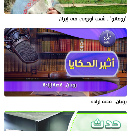
"رومانو".. شعب أوروبي في إيران
رويان.. قصة إرادة