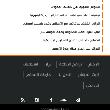
السوائل النانوية تعزز كفاءة المحولات
توقيف مسلح في ملعب غولف تابع لترامب بكاليفورنيا
البرازيل تخفّض علاقاتها مع الأرجنتين وتندد بتصعيد أميركي
علي السيد: صمت الحكومة يضعف موقف لبنان
انخفاض حاد في مخزون الصواريخ الأمريكية
العراق يعلن نجاح خطة زيارة الأربعين
رضائي: إيران جاهزة للدفاع عن سيادتها
الاخبار
برامج الاذاعة
ايران
اسلاميات
رئيس بلدية طهران يلتقي مع متولي العتبة الحسينية ومحافظ كربلاء
تقرير مصور.. مراسم عزاء الأربعين بجوار مكان استشهاد الإمام
البث المباشر
اتصل بنا
خارطة الموقع
الشهيد
من نحن
فريق طبي إيراني ينقذ حياة طفل عراقي بأعجوبة+ فيديو
الشيخ قاسم: المقاومة مستمرة ما دام الاحتلال موجودا
حمادة: إيران تشكل لاعبا رئيسا على خارطة العالم
جميع الحقوق محفوظة