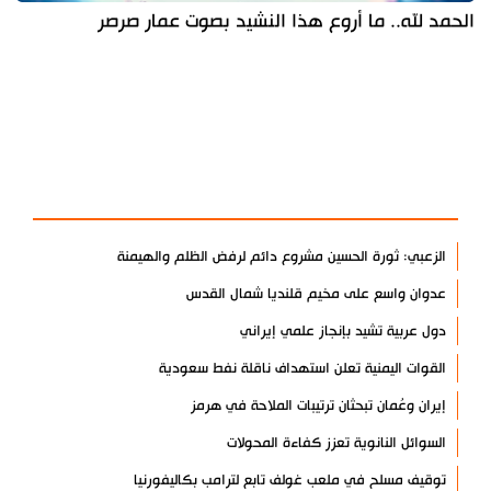
الحمد لله.. ما أروع هذا النشيد بصوت عمار صرصر
آخر الأخبار
الأكثر مشاهدة
الزعبي: ثورة الحسين مشروع دائم لرفض الظلم والهيمنة
عدوان واسع على مخيم قلنديا شمال القدس
دول عربية تشيد بإنجاز علمي إيراني
القوات اليمنية تعلن استهداف ناقلة نفط سعودية
إيران وعُمان تبحثان ترتيبات الملاحة في هرمز
السوائل النانوية تعزز كفاءة المحولات
توقيف مسلح في ملعب غولف تابع لترامب بكاليفورنيا