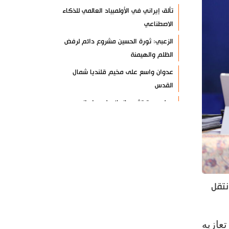
تألق إيراني في الأولمبياد العالمي للذكاء
الاصطناعي
الزعبي: ثورة الحسين مشروع دائم لرفض
الظلم والهيمنة
عدوان واسع على مخيم قلنديا شمال
القدس
دول عربية تشيد بإنجاز علمي إيراني
القوات اليمنية تعلن استهداف ناقلة نفط
سعودية
إيران وعُمان تبحثان ترتيبات الملاحة في
هرمز
السوائل النانوية تعزز كفاءة المحولات
نتقل
توقيف مسلح في ملعب غولف تابع
لترامب بكاليفورنيا
تعازيه