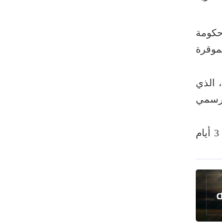
البرازيل تخفّض علاقاتها مع الأرجنتين
وتندد بتصعيد أميركي
علي السيد: صمت الحكومة يضعف موقف
 حكومة
لبنان
موقرة
انخفاض حاد في مخزون الصواريخ
الأمريكية
 الذي
العراق يعلن نجاح خطة زيارة الأربعين
لرسمي
رضائي: إيران جاهزة للدفاع عن سيادتها
رئيس بلدية طهران يلتقي مع متولي
كما أعلنت تعطيل العمل في الوزارات والدوائر والمؤسسات الاتحادية والمحلية والقطاع الخاص 3 أيام
العتبة الحسينية ومحافظ كربلاء
تقرير مصور.. مراسم عزاء الأربعين بجوار
مكان استشهاد الإمام الشهيد
فريق طبي إيراني ينقذ حياة طفل عراقي
بأعجوبة+ فيديو
الشيخ قاسم: المقاومة مستمرة ما دام