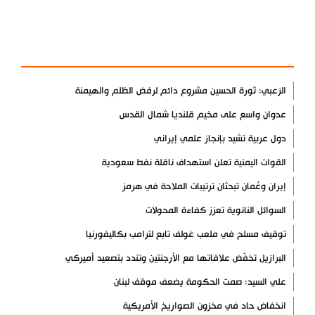
آخر الأخبار
الأكثر مشاهدة
الزعبي: ثورة الحسين مشروع دائم لرفض الظلم والهيمنة
عدوان واسع على مخيم قلنديا شمال القدس
دول عربية تشيد بإنجاز علمي إيراني
القوات اليمنية تعلن استهداف ناقلة نفط سعودية
إيران وعُمان تبحثان ترتيبات الملاحة في هرمز
السوائل النانوية تعزز كفاءة المحولات
توقيف مسلح في ملعب غولف تابع لترامب بكاليفورنيا
البرازيل تخفّض علاقاتها مع الأرجنتين وتندد بتصعيد أميركي
علي السيد: صمت الحكومة يضعف موقف لبنان
انخفاض حاد في مخزون الصواريخ الأمريكية