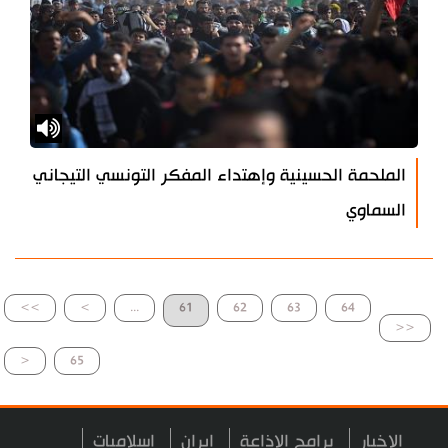
الملحمة الحسينية وإهتداء المفكر التونسي التيجاني
السماوي
>>
>
...
61
62
63
64
<<
<
65
الاخبار
برامج الاذاعة
ايران
اسلاميات