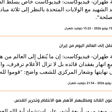
ة طهران- فيديوكاست: فيديوكاست خاص يسلط الض
د الشهيد مع الولايات المتحدة بالنظر إلى ثلاثة م
صلحة”.
نقل إلى العالم اليوم من إيران
ة طهران- فيديوكاست: إن ما يُنقل إلى العالم من 
ٍ انهار بفقدان قائده بل لا تزال الأعلام ترفرف، 
ى نهايتها وشعار المركزي للشعب واضح: "قوموا لله"
ون القائد ومطلبهم الأهم هو الانتقام وتحرير القدس
، وبعد مرور أربعة أشهر على استشهاد آية الله ال