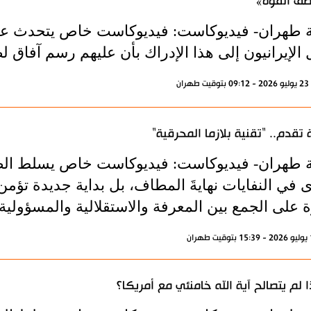
طق القوة»
ة طهران- فيديوكاست: فيديوكاست خاص يتحدث عن ال
الإيرانيون إلى هذا الإدراك بأن عليهم رسم آفاق ل
ران
تقدم.. "تقنية بلازما المحرقية"
ة طهران- فيديوكاست: فيديوكاست خاص يسلط الضو
ى في النفايات نهايةَ المطاف، بل بداية جديدة تؤمن ب
 على الجمع بين المعرفة والاستقلالية والمسؤولية ا
ا لم يتصالح آية الله خامنئي مع أمريكا؟