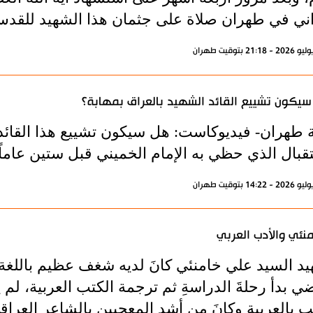
راني في طهران صلاة على جثمان هذا الشهيد للقد
يكون تشييع القائد الشهيد بالعراق بمهابة؟
ة طهران- فيديوكاست: هل سيكون تشييع هذا القائد
قبال الذي حظي به الإمام الخميني قبل ستين عاماً.
منئي والأدب العربي
د السيد علي خامنئي كانَ لديه شغف عظيم باللغة الع
ي بدأ رحلةَ الدراسةِ ثم ترجمة الكتب العربية، لم
 بالعربية وكانَ من أشد المعجبين بالشاعر العراق