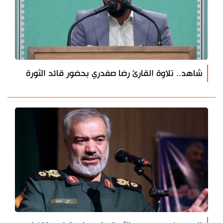
شاهد.. تلاوة القارئ رضا صفدري بحضور قائد الثورة