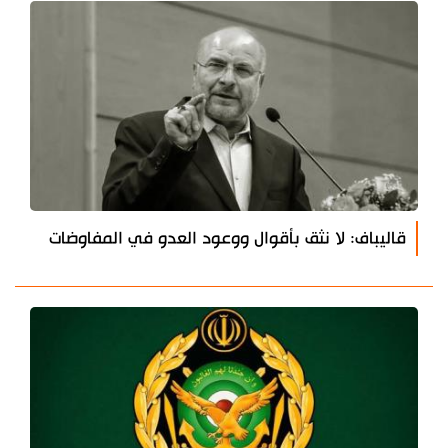
قاليباف: لا نثق بأقوال ووعود العدو في المفاوضات