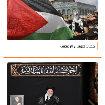
حصاد طوفان الأقصى