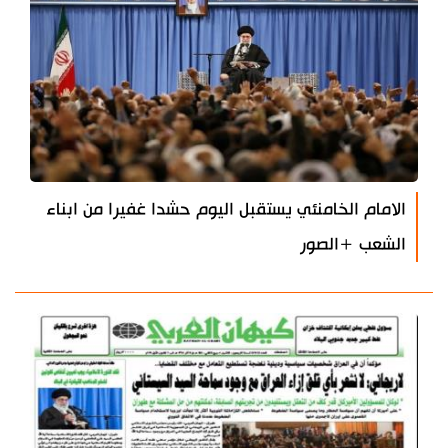
الامام الخامنئي يستقبل اليوم حشدا غفيرا من ابناء
الشعب +الصور