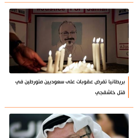
بريطانيا تفرض عقوبات على سعوديين متورطين في
قتل خاشقجي