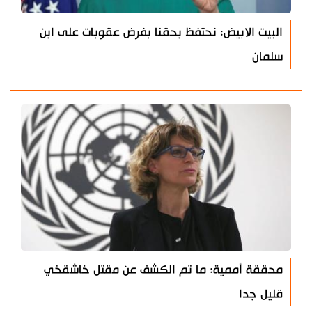
البيت الابيض: نحتفظ بحقنا بفرض عقوبات على ابن
سلمان
محققة أممية: ما تم الكشف عن مقتل خاشقخي
قليل جدا