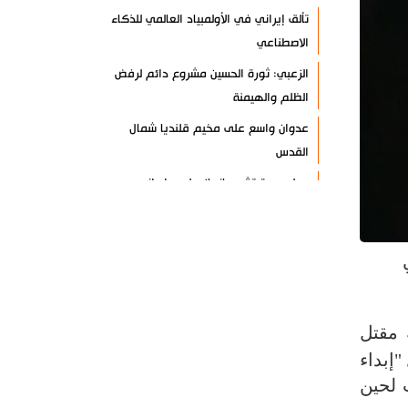
تألق إيراني في الأولمبياد العالمي للذكاء
الاصطناعي
الزعبي: ثورة الحسين مشروع دائم لرفض
الظلم والهيمنة
عدوان واسع على مخيم قلنديا شمال
القدس
دول عربية تشيد بإنجاز علمي إيراني
القوات اليمنية تعلن استهداف ناقلة نفط
سعودية
إيران وعُمان تبحثان ترتيبات الملاحة في
هرمز
السوائل النانوية تعزز كفاءة المحولات
اً في قضية مقتل
توقيف مسلح في ملعب غولف تابع
إبداء
لترامب بكاليفورنيا
 لحين