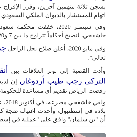
بسجن ثلاثة متهمين آخرين، وقرر الإفراج
اتهام للمستشار بالديوان الملكي السعودي (
وفي سبتمبر 2020، خففت م
خاشقجي، لتصبح أحكاماً تتراوح ما بين 7 و20 عاماً لثمانية أشخاص متهمين بالقتل.
جم
وفي مايو 2020، أعلن صلاح نجل الراحل
تعالى".
أنق
وأدت القضية إلى توتر العلاقات بين
التركي
رجب طيب أردوغان
إن لديه
رفضت الرياض تقديم أي مساعدة للحكومة ال
ولقي
بلاده في إسطنبول، وأحدث اغتياله ضجة كبير
أن "بن سلمان" وافق على "عملية في إسطنب