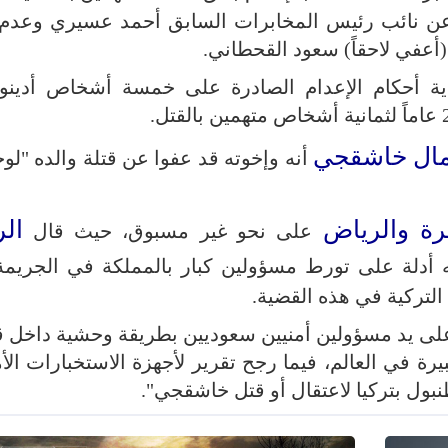
 عن نائب رئيس المخابرات السابق أحمد عسيري وعدم 
أعفي لاحقاً) سعود القحطاني.
حكمة سعودية أحكام الإعدام الصادرة على خمسة أشخاص أدينو
ال خاشقجي
أنه وإخوته قد عفوا عن قتلة والده "لوج
رة والرياض
ال
على نحو غير مسبوق، حيث قال
 أدلة على تورط مسؤولين كبار بالمملكة في الجريمة،
تركية في هذه القضية.
 خاشقجي مصرعه، في أكتوبر 2018، على يد مسؤولين أمنيين سعوديين بطريقة وحشية دا
ة في العالم، فيما رجح تقرير لأجهزة الاستخبارات الأ
ول بتركيا لاعتقال أو قتل خاشقجي".