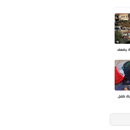
ة يضعف
اة طفل