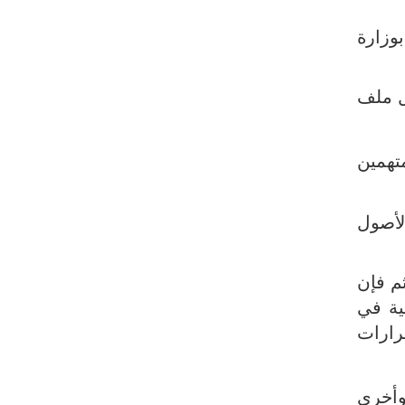
البرازيل تخفّض علاقاتها مع الأرجنتين
وتندد بتصعيد أميركي
وزارة
علي السيد: صمت الحكومة يضعف موقف
لبنان
ل ملف
انخفاض حاد في مخزون الصواريخ
الأمريكية
تهمين
العراق يعلن نجاح خطة زيارة الأربعين
رضائي: إيران جاهزة للدفاع عن سيادتها
لأصول
رئيس بلدية طهران يلتقي مع متولي
العتبة الحسينية ومحافظ كربلاء
م فإن
تقرير مصور.. مراسم عزاء الأربعين بجوار
مكان استشهاد الإمام الشهيد
ية في
رارات
فريق طبي إيراني ينقذ حياة طفل عراقي
بأعجوبة+ فيديو
الشيخ قاسم: المقاومة مستمرة ما دام
ة، وأخرى