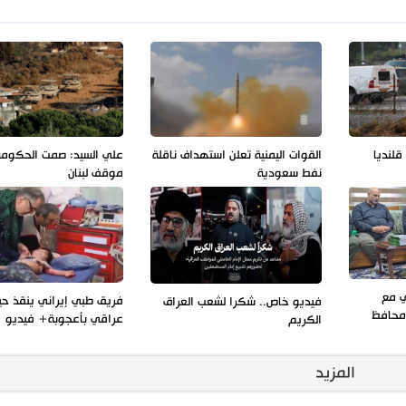
لنديا
القوات اليمنية تعلن استهداف ناقلة
علي السيد: صمت الحكوم
نفط سعودية
موقف لبنان
ي مع
فريق طبي إيراني ينقذ حي
فيديو خاص.. شكرا لشعب العراق
ومحافظ
عراقي بأعجوبة+ فيديو
الكريم
المزيد