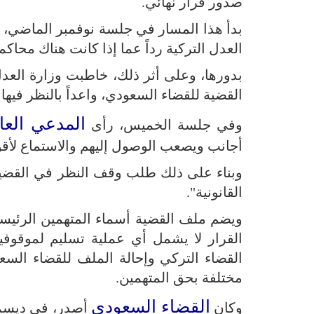
صدور قرار نهائي.
بدأ هذا المسار في جلسة نوفمبر الماضي، ع
العدل التركية رداً عما إذا كانت هناك محاكم
بدورها، وعلى أثر ذلك، خاطبت وزارة العد
القضية للقضاء السعودي، واعداً بالنظر فيها و
المدعي العا
وفي جلسة الخميس، رأى
أجانب ويصعب الوصول إليهم والاستماع لأقوا
وبناء على ذلك طلب وقف النظر في القضية
القانونية".
ويضم ملف القضية أسماء المتهمين الرئيسيي
القرار لا يشمل أي عملية تسليم لموقوفين
القضاء التركي وإحالة الملف للقضاء السع
مختلفة بحق المتهمين.
القضاء السعودي
وكان