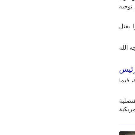
الاحتلال موجودا
توجيه
ا بقتل
ه الله
رئيس
 فيما
خل قنصلية
مريكية