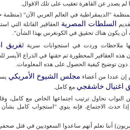
م يصدر عن القاهرة تعقيب على تلك الاقوال.
لمنظمة "الديمقراطية في العالم العربي الآن" (منظمة 
السلطات المصرية
تقديم
العقاقير القاتلة التي اس
ن يكون هناك تحقيق في الكونغرس بهذا الشأن".
فريق اغ
إنها ملاحظات وردت في استجوابات سرية ل
هذه العقاقير المحظورة تم حقنها في الذراع الأيسر ل
، دون توضيح كيفية الحصول على هذه المعلومات.
مجلس الشيوخ الأمريكي
 إن عددا من أعضاء
يست
 اغتيال خاشقجي
مع كامل.
 النواب تحاول ترتيب اجتماعها الخاص مع كامل، وقا
إذا حدث الاجتماع، فإنه ينوي "استجواب كامل بشأن ا
ريون) أننا نعلم أنهم ساعدوا السعوديين في قتل صحفي