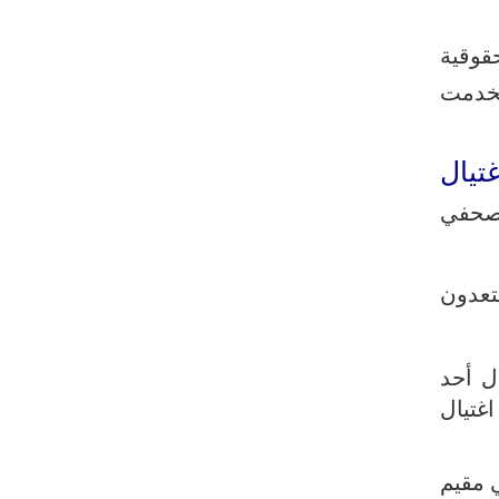
السائدة اليوم في واشنطن
حقوقية
قاليباف يشيد بمهمة الصحفيين في
الدفاع عن الاقتدار الثقافي للشعب
تخدمت
معادلة جديدة لـ "صنعاء".. "التصعيد
بالتصعيد"+ فيديو
تيال
حرس الثورة: واشنطن وتل أبيب فشلتا في
لصحفي
تحقيق مؤامراتهما ضد إيران
طهران: الاتفاق مع عُمان لا يعني إعادة
فتح مضيق هرمز
عدون
أنصار الله: لا أمان للقوات السعودية
ومرتزقتها على الأراضي اليمنية
ل أحد
الرئيس بزشكيان: لن نخضع للضغوط
غتيال
والترهيب
تألق إيراني في الأولمبياد العالمي للذكاء
 مقيم
الاصطناعي