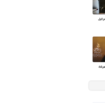
رائيل
عركة