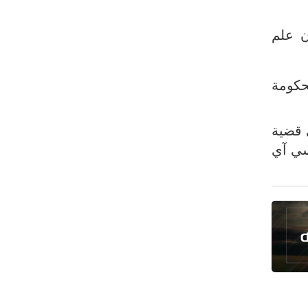
الزعبي: ثورة الحسين مشروع دائم لرفض
ن علم
الظلم والهيمنة
عدوان واسع على مخيم قلنديا شمال
القدس
حكومة
ل، في قضية
سي آي