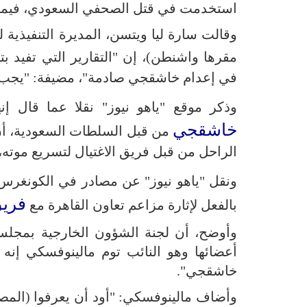
استخدمت في قتل الصحفي السعودي، فيما ل
وقالت سارة ليا ويتسن، المديرة التنفيذية 
مقرها واشنطن)، إن "التقارير التي تفيد ب
في إعدام خاشقجي صادمة"، مضيفة: "يجب أ
وذكر موقع "ياهو نيوز" نقلا عما قال 
خاشقجي
من قبل السلطات السعودية، أن 
الراحل من قبل فريق الاغتيال لتسريع موته
ونقل "ياهو نيوز" عن مصادر في الكونغرس
فريق
بالفعل لإثارة مزاعم تعاون القاهرة مع
وأوضح، أن لجنة الشؤون الخارجية بمجلس
أعضائها وهو النائب توم مالينوفسكي إنه 
خاشقجي".
وأضاف مالينوفسكي: "أود أن يعرفوا (المص