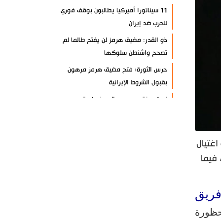
11 سيناتورا أميركيا يطالبون بوقف فوري
للحرب ضد إيران
ذو القدر: مضيق هرمز لن يفتح طالما لم
تصحح واشنطن سلوكها
حرس الثورة: فتح مضيق هرمز مرهون
بقبول الشروط الإيرانية
إيجئي: نقدر جهود الصحفيين وتصديهم
لمحاولات العدو الرامية إلى التزييف
ولايتي: على القوات الأجنبية مغادرة
المنطقة
اغتيال
فيما
مسؤول يمني: معادلة الحصار بالحصار
مستمرة حتى تحقق أهدافها
أطراف خارجية توسلت بالعراق لضمان عدم
ريق
الرد على الاعتداءات
قاقير محظورة
الرئيس بزشكيان: ينبغي إدانة العقلية