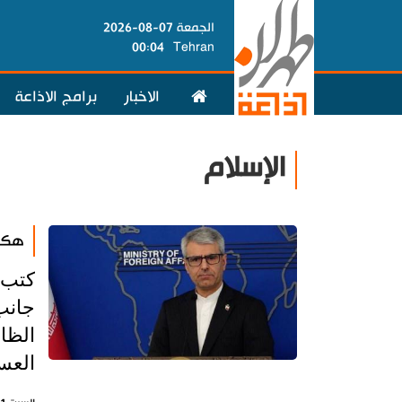
الجمعة 07-08-2026
00:04
Tehran
الاخبار
برامج الاذاعة
الإسلام
هكذا
كتب 
جانب
الظال
العس