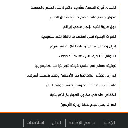
الزعبي: ثورة الحسين مشروع دائم لرفض الظلم والهيمنة
عدوان واسع على مخيم قلنديا شمال القدس
دول عربية تشيد بإنجاز علمي إيراني
القوات اليمنية تعلن استهداف ناقلة نفط سعودية
إيران وعُمان تبحثان ترتيبات الملاحة في هرمز
السوائل النانوية تعزز كفاءة المحولات
توقيف مسلح في ملعب غولف تابع لترامب بكاليفورنيا
البرازيل تخفّض علاقاتها مع الأرجنتين وتندد بتصعيد أميركي
علي السيد: صمت الحكومة يضعف موقف لبنان
انخفاض حاد في مخزون الصواريخ الأمريكية
العراق يعلن نجاح خطة زيارة الأربعين
رضائي: إيران جاهزة للدفاع عن سيادتها
الاخبار
برامج الاذاعة
ايران
اسلاميات
رئيس بلدية طهران يلتقي مع متولي العتبة الحسينية ومحافظ كربلاء