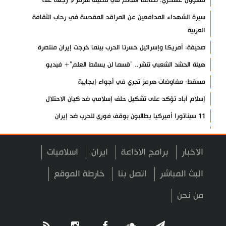
سيرة الشهداء المدافعين عن المراقد المقدسة في رحاب الثقافة
العربية
صحيفة: أمريكا وإسرائيل خسرتا الحرب بينما خرجت إيران منتصرة
هيئة الحشد الشعبي تنشر.. "قسما لن يسقط العلم"+ فيديو
مسقط: مفاوضات هرمز تجري في أجواء إيجابية
إسلام آباد تؤكد على تشكيل حلف إسلامي ضد كيان الاحتلال
11 سيناتورا أميركيا يطالبون بوقف فوري للحرب ضد إيران
ذو القدر: مضيق هرمز لن يفتح طالما لم تصحح واشنطن سلوكها
حرس الثورة: فتح مضيق هرمز مرهون بقبول الشروط الإيرانية
الاخبار
برامج الاذاعة
ايران
اسلاميات
إيجئي: نقدر جهود الصحفيين وتصديهم لمحاولات العدو الرامية إلى
البث المباشر
اتصل بنا
خارطة الموقع
التزييف
من نحن
ولايتي: على القوات الأجنبية مغادرة المنطقة
مسؤول يمني: معادلة الحصار بالحصار مستمرة حتى تحقق أهدافها