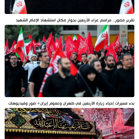
تقرير مصور.. مراسم عزاء الأربعين بجوار مكان استشهاد الإمام الشهيد
بدء مسيرات إحياء زيارة الأربعين في طهران وعموم إيران+ صور وفيديوهات