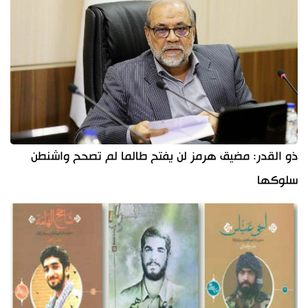
ذو القدر: مضيق هرمز لن يفتح طالما لم تصحح واشنطن
سلوكها