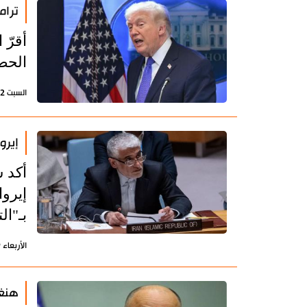
ترام
أقرّ 
الحصا
السبت 2 مايو 2026 - 10:13 بتوقيت طهران
إيرو
أكد س
إيروا
بـ"ال
الأربعاء 29 إبريل 2026 - 09:28 بتوقيت طهران
هنغب