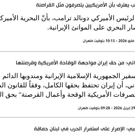
ب يعترف بأن الأمريكيين يتصرفون مثل القراصنة
الرئيس الأميركي دونالد ترامب، بأنّ البحرية الأميرك
ر البحري على الموانئ الإيرانية.
اني: من حق إيران مواجهة الوقاحة الأمريكية وقرصنتها
فير الجمهورية الإسلامية الإيرانية ومندوبها الدائم
ني، أن إيران تحتفظ بحقها الكامل، وفقاً للقانون 
تصرفات الأمريكية الوقحة وأعمال القرصنة" بحق السف
ي: الإصرار على استمرار الحرب في لبنان حماقة