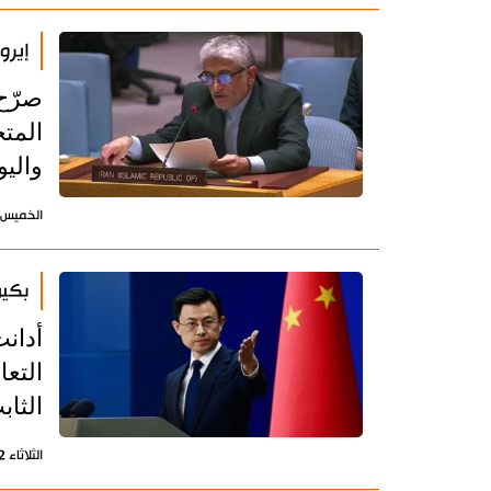
إيرو
صرّح 
المتح
واليو
الخميس 21 مايو 2026 - 10:36 بتوقيت طه
بكين
أدان
التعا
الثا
الثلاثاء 12 مايو 2026 - 08:18 بتوقيت طهران