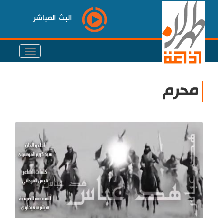
البث المباشر
محرم