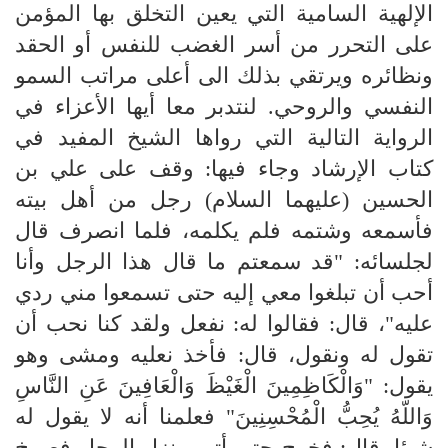
الإلهية السامية التي يعين التخلق بها المؤمن
على التحرر من أسر الغضب للنفس أو الحقد
ونظائره ويرتقي بذلك الى أعلى مراتب السمو
النفسي والروحي. لنتدبر معا أيها الأعزاء في
الرواية التالية التي رواها الشيخ المفيد في
كتاب الإرشاد وجاء فيها: وقف على علي بن
الحسين (عليهما السلام) رجل من أهل بيته
فأسمعه وشتمه فلم يكلمه، فلما انصرف قال
لجلسائه: "قد سمعتم ما قال هذا الرجل وأنا
أحب أن تبلغوا معي إليه حتى تسمعوا مني ردي
عليه"، قال: فقالوا له: نفعل ولقد كنا نحب أن
تقول له ونقول، قال: فأخذ نعليه ومشى وهو
يقول: "وَالْكَاظِمِينَ الْغَيْظَ وَالْعَافِينَ عَنِ النَّاسِ
وَاللّهُ يُحِبُّ الْمُحْسِنِينَ" فعلمنا أنه لا يقول له
شيئا. قال: فخرج حتى أتى منزل الرجل فصرخ