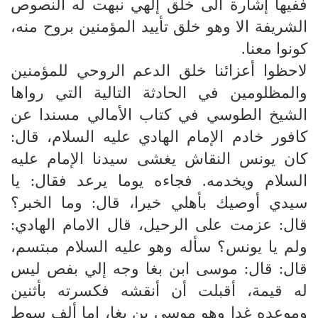
ففيها إشارة الى خلق إلهي نبهت له النصوص
الشريفة الا وهو خلق تأييد المؤمنين بروح منه،
كونوا معنا.
لاحظوا أعزائنا خلق الدعم الروحي للمؤمنين
والمظلومين في الحادثة التالية التي رواها
الشيخ الطوسي في كتاب الأمالي مسندا عن
كافور خادم الإمام الهادي عليه السلام، قال:
كان يونس النقاش يغشى سيدنا الإمام عليه
السلام ويخدمه. فجاءه يوما يرعد فقال: يا
سيدي أوصيك بأهلي خيرا، قال: وما الخبر؟
قال: عزمت على الرحيل، قال الامام الهادي:
ولم يا يونس؟ سأله وهو عليه السلام مبتسم،
قال: قال: موسى ابن بغا وجه إلي بفص ليس
له قيمة، أقبلت أن أنقشه فكسرته بأثنين
وموعده غدا وهو موسى بن بغا، إما ألف سوط