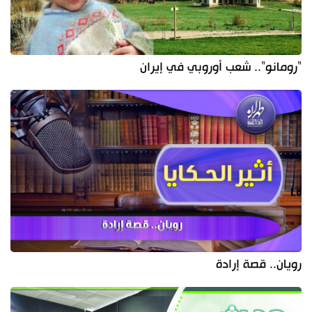
"رومانو".. شعب أوروبي في إيران
رويان.. قصة إرادة