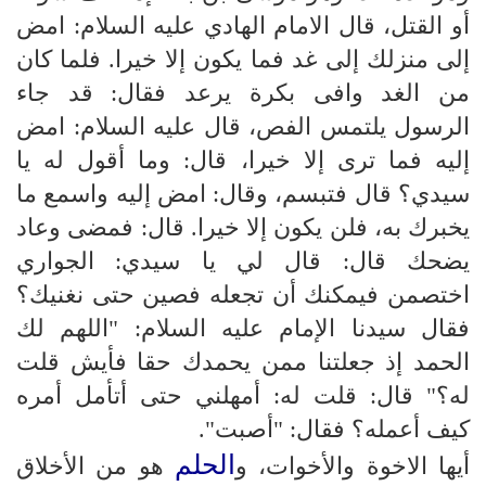
أو القتل، قال الامام الهادي عليه السلام: امض
إلى منزلك إلى غد فما يكون إلا خيرا. فلما كان
من الغد وافى بكرة يرعد فقال: قد جاء
الرسول يلتمس الفص، قال عليه السلام: امض
إليه فما ترى إلا خيرا، قال: وما أقول له يا
سيدي؟ قال فتبسم، وقال: امض إليه واسمع ما
يخبرك به، فلن يكون إلا خيرا. قال: فمضى وعاد
يضحك قال: قال لي يا سيدي: الجواري
اختصمن فيمكنك أن تجعله فصين حتى نغنيك؟
فقال سيدنا الإمام عليه السلام: "اللهم لك
الحمد إذ جعلتنا ممن يحمدك حقا فأيش قلت
له؟" قال: قلت له: أمهلني حتى أتأمل أمره
كيف أعمله؟ فقال: "أصبت".
الحلم
أيها الاخوة والأخوات، و
هو من الأخلاق