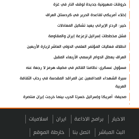
خروقات صهيونية جديدة لوقف النار في غزة
إخلاء أمريكي لقاعدة الحرير في كردستان العراق
خبير: الردع الإيراني يعيد تشكيل المعادلات
فشل مخططات إسرائيل لزعزعة إيران والمقاومة
انطلاق فعاليات المؤتمر العلمي الدولي العاشر لزيارة الأربعين
العراق يعطل الدوام الرسمي الأربعاء المقبل
مسؤول عسكري: نظامنا القائم في مضيق هرمز لا رجعة عنه
سيرة الشهداء المدافعين عن المراقد المقدسة في رحاب الثقافة
العربية
صحيفة: أمريكا وإسرائيل خسرتا الحرب بينما خرجت إيران منتصرة
هيئة الحشد الشعبي تنشر.. "قسما لن يسقط العلم"+ فيديو
مسقط: مفاوضات هرمز تجري في أجواء إيجابية
الاخبار
برامج الاذاعة
ايران
اسلاميات
إسلام آباد تؤكد على تشكيل حلف إسلامي ضد كيان الاحتلال
البث المباشر
اتصل بنا
خارطة الموقع