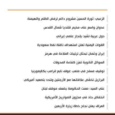
الأكثر مشاهدة
الزعبي: ثورة الحسين مشروع دائم لرفض الظلم والهيمنة
عدوان واسع على مخيم قلنديا شمال القدس
دول عربية تشيد بإنجاز علمي إيراني
القوات اليمنية تعلن استهداف ناقلة نفط سعودية
إيران وعُمان تبحثان ترتيبات الملاحة في هرمز
السوائل النانوية تعزز كفاءة المحولات
توقيف مسلح في ملعب غولف تابع لترامب بكاليفورنيا
البرازيل تخفّض علاقاتها مع الأرجنتين وتندد بتصعيد أميركي
علي السيد: صمت الحكومة يضعف موقف لبنان
انخفاض حاد في مخزون الصواريخ الأمريكية
العراق يعلن نجاح خطة زيارة الأربعين
رضائي: إيران جاهزة للدفاع عن سيادتها