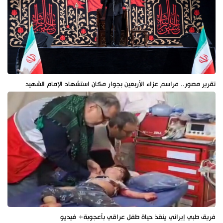
تقرير مصور.. مراسم عزاء الأربعين بجوار مكان استشهاد الإمام الشهيد
فريق طبي إيراني ينقذ حياة طفل عراقي بأعجوبة+ فيديو