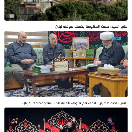
علي السيد: صمت الحكومة يضعف موقف لبنان
رئيس بلدية طهران يلتقي مع متولي العتبة الحسينية ومحافظ كربلاء