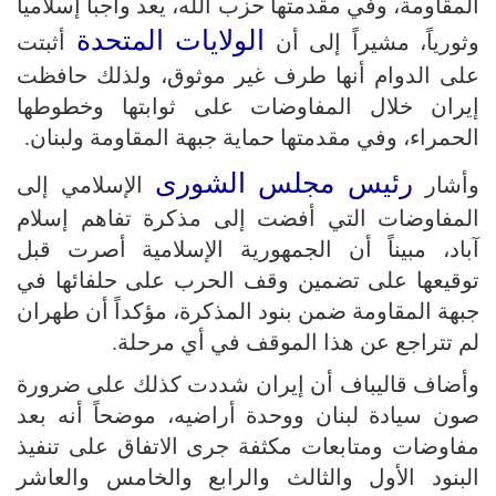
المقاومة، وفي مقدمتها حزب الله، يعد واجباً إسلامياً
الولايات المتحدة
وثورياً، مشيراً إلى أن
أثبتت
على الدوام أنها طرف غير موثوق، ولذلك حافظت
إيران خلال المفاوضات على ثوابتها وخطوطها
الحمراء، وفي مقدمتها حماية جبهة المقاومة ولبنان.
رئيس مجلس الشورى
وأشار
الإسلامي إلى
المفاوضات التي أفضت إلى مذكرة تفاهم إسلام
آباد، مبيناً أن الجمهورية الإسلامية أصرت قبل
توقيعها على تضمين وقف الحرب على حلفائها في
جبهة المقاومة ضمن بنود المذكرة، مؤكداً أن طهران
لم تتراجع عن هذا الموقف في أي مرحلة.
وأضاف قاليباف أن إيران شددت كذلك على ضرورة
صون سيادة لبنان ووحدة أراضيه، موضحاً أنه بعد
مفاوضات ومتابعات مكثفة جرى الاتفاق على تنفيذ
البنود الأول والثالث والرابع والخامس والعاشر