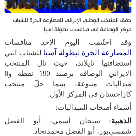
حقق المنتخب الوطني الإيراني للمصارعة الحرة للشباب
مركز الوصافة في منافسات بطولة آسيا.
وقد اختُتمت اليوم الاحد منافسات
المصارعة الحرة
بطولة آسيا
ل
للشباب التي
استضافتها تايلاند، حيث نال المنتخب
الايراني الوصافة برصيد 190 نقطة و8
ميداليات متنوعة، بينما حلّ منتخب
كازاخستان في المركز الأول.
أسماء أصحاب الميداليات:
الذهبية
: سبحان أسمي، أبو الفضل
شمسي‌بور، أبو الفضل محمد‌نجاد.