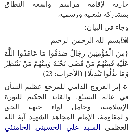
جارية لإقامة مراسم واسعة النطاق
بمشاركة شعبية ورسمية.
وجاء في البيان:
🖼بسم الله الرحمن الرحيم
{مِنَ الْمُؤْمِنِينَ رِجَالٌ صَدَقُوا مَا عَاهَدُوا اللَّهَ
عَلَيْهِ فَمِنْهُمْ مَنْ قَضَى نَحْبَهُ وَمِنْهُمْ مَنْ يَنْتَظِرُ
وَمَا بَدَّلُوا تَبْدِيلًا} (الأحزاب: 23)
🌷إثر العروج الدامي للمرجع عظيم الشأن
في عالم التشيّع، والقائد الحكيم للثورة
الإسلامية، وحامل لواء جبهة الحق
والمقاومة، الإمام المجاهد الشهيد آية الله
السيد علي الحسيني الخامنئي
العظمى