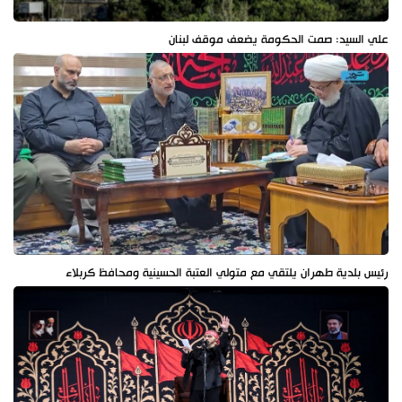
علي السيد: صمت الحكومة يضعف موقف لبنان
رئيس بلدية طهران يلتقي مع متولي العتبة الحسينية ومحافظ كربلاء