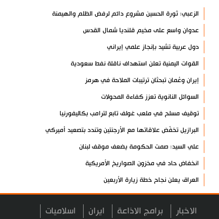
الزعبي: ثورة الحسين مشروع دائم لرفض الظلم والهيمنة
عدوان واسع على مخيم قلنديا شمال القدس
دول عربية تشيد بإنجاز علمي إيراني
القوات اليمنية تعلن استهداف ناقلة نفط سعودية
إيران وعُمان تبحثان ترتيبات الملاحة في هرمز
السوائل النانوية تعزز كفاءة المحولات
توقيف مسلح في ملعب غولف تابع لترامب بكاليفورنيا
البرازيل تخفّض علاقاتها مع الأرجنتين وتندد بتصعيد أميركي
علي السيد: صمت الحكومة يضعف موقف لبنان
انخفاض حاد في مخزون الصواريخ الأمريكية
العراق يعلن نجاح خطة زيارة الأربعين
رضائي: إيران جاهزة للدفاع عن سيادتها
الاخبار
برامج الاذاعة
ايران
اسلاميات
رئيس بلدية طهران يلتقي مع متولي العتبة الحسينية ومحافظ كربلاء