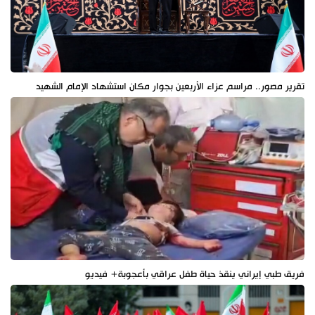
تقرير مصور.. مراسم عزاء الأربعين بجوار مكان استشهاد الإمام الشهيد
فريق طبي إيراني ينقذ حياة طفل عراقي بأعجوبة+ فيديو