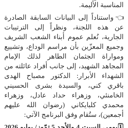
المناسبة الأليمة.
👈واستناداً إلى البيانات السابقة الصادرة
عن هذه اللجنة، ونظراً إلى الترتيبات
الجارية، نُعلم عموم أبناء الشعب الشريف
وجميع المعزّين بأن مراسم الوداع، وتشييع
ومواراة الجثمان الطاهر لذلك الإمام
المجاهد الشهيد، إلى جانب أفراد عائلته من
الشهداء الأبرار: الدكتور مصباح الهدى
باقري كني، والسيدة بشرى الحسيني
الخامنئي، وزهراء حداد عادل، وزهراء
محمدي كلبايكاني (رضوان الله عليهم
أجمعين)، ستُقام وفق البرنامج الآتي:
🗓يومي السبت 4 والأحد 5 تمّوز/ يوليو 2026