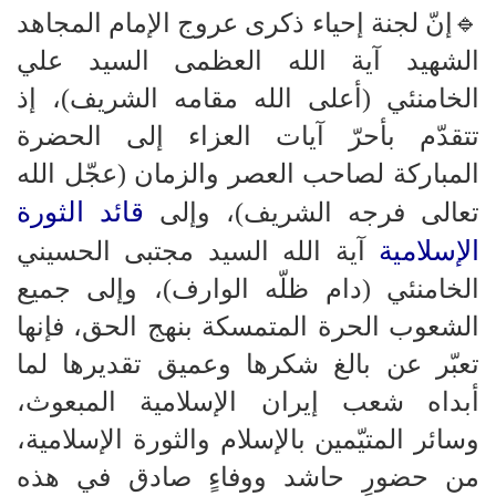
🔹️إنّ لجنة إحياء ذكرى عروج الإمام المجاهد
الشهيد آية الله العظمى السيد علي
الخامنئي (أعلى الله مقامه الشريف)، إذ
تتقدّم بأحرّ آيات العزاء إلى الحضرة
المباركة لصاحب العصر والزمان (عجّل الله
قائد الثورة
تعالى فرجه الشريف)، وإلى
الإسلامية
آية الله السيد مجتبى الحسيني
الخامنئي (دام ظلّه الوارف)، وإلى جميع
الشعوب الحرة المتمسكة بنهج الحق، فإنها
تعبّر عن بالغ شكرها وعميق تقديرها لما
أبداه شعب إيران الإسلامية المبعوث،
وسائر المتيّمين بالإسلام والثورة الإسلامية،
من حضورٍ حاشد ووفاءٍ صادق في هذه