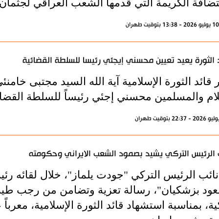
ضافة الكريمة التي قدمها الشعب العراقي لجثمان ق
 الثورة يعيد تعيين محسني إيجئي رئيسا للسلطة القضائية
قائد الثورة الإسلامية آية الله السيد مجتبى خامنئي
لام والمسلمين محسني إجئي رئيساً للسلطة القضائ
 الرئيس التركي يشيد بصمود الشعب الايراني وحكومته
ائب الرئيس التركي "جودت يلماز"، خلال لقائه رئيس
ود بزشكيان"، رسالة تعزية وتضامن من رجب طيب
ية، بمناسبة استشهاد قائد الثورة الإسلامية، معرب