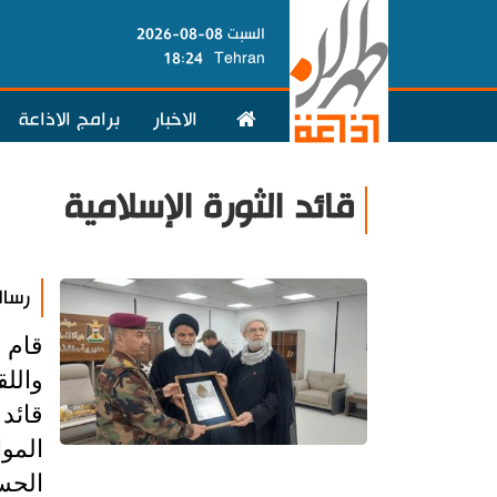
السبت 08-08-2026
18:24
Tehran
الاخبار
برامج الاذاعة
قائد الثورة الإسلامية
رسال
قام 
والل
قائد
الموا
الحس