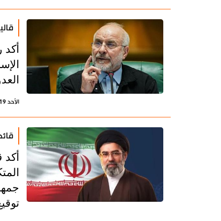
قالي
أكد 
الإس
العدو
الأحد 19 يوليو 2026 - 15:59 بتوقيت طهران
قائد
أكد ق
المتك
جمهو
توقيع