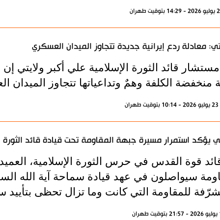
تي: معادلة ردع إيرانية جديدة تتجاوز الميدان العسكري
ستشار قائد الثورة الإسلامية علي أكبر ولايتي إن
منخفضة الكلفة وهمٌ وتداعياتها تتجاوز الميدان ا
ران
ي يؤكد استمرار مسيرة جبهة المقاومة تحت قيادة قائد الثورة
قائد قوة القدس في حرس الثورة الإسلامية، العميد
اومة سيواصلون في عهد قيادة سماحة آية الله الس
رّفة للمقاومة التي كانت وما تزال تحظى بتأييد س