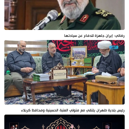
رضائي: إيران جاهزة للدفاع عن سيادتها
رئيس بلدية طهران يلتقي مع متولي العتبة الحسينية ومحافظ كربلاء