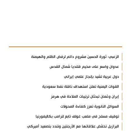
آخر الأخبار
الأكثر مشاهدة
الزعبي: ثورة الحسين مشروع دائم لرفض الظلم والهيمنة
عدوان واسع على مخيم قلنديا شمال القدس
دول عربية تشيد بإنجاز علمي إيراني
القوات اليمنية تعلن استهداف ناقلة نفط سعودية
إيران وعُمان تبحثان ترتيبات الملاحة في هرمز
السوائل النانوية تعزز كفاءة المحولات
توقيف مسلح في ملعب غولف تابع لترامب بكاليفورنيا
البرازيل تخفّض علاقاتها مع الأرجنتين وتندد بتصعيد أميركي