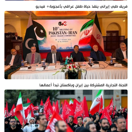
فريق طبي إيراني ينقذ حياة طفل عراقي بأعجوبة+ فيديو
اللجنة التجارية المشتركة بين إيران وباكستان تبدأ أعمالها