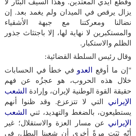
وقطع أيدي المعتدين. وهذا السيف البتّار لا
يزال يرقص في الميدان ولم يغمد بعد. إن
نضالنا ومعركتنا مع جبهة الأشقياء
والمستكبرين لا نهاية لها، إلا باجتثاث جذور
الظلم والاستكبار.
وقال رئيس السلطة القضائية:
العدو
"إن ما أوقع
في خطأ في الحسابات
خلال هذه الحروب، هو عجزُه عن فهم
الشعب
حقيقة القوة الوطنية لإيران، وإرادة
الإيراني
التي لا تتزعزع. وقد ظنوا أنهم
الشعب
يستطيعون، بالضغط والتهديد، ثني
الإيراني
عن مسار العزة والاستقلال؛ غير
أنّه ثبَت مرةً أخرى أن شعبنا البطل، في